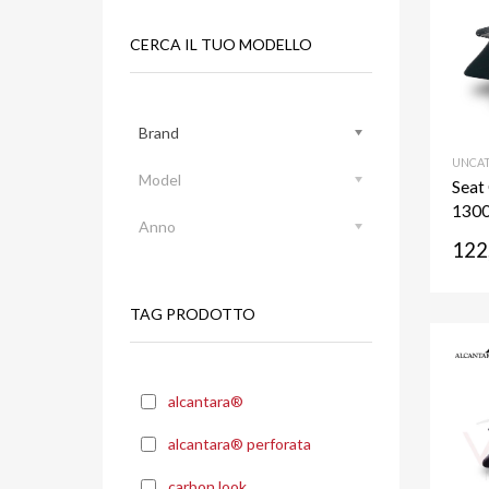
CERCA IL TUO MODELLO
Brand
UNCAT
Model
Seat
1300
Anno
122
TAG PRODOTTO
alcantara®
alcantara® perforata
carbon look