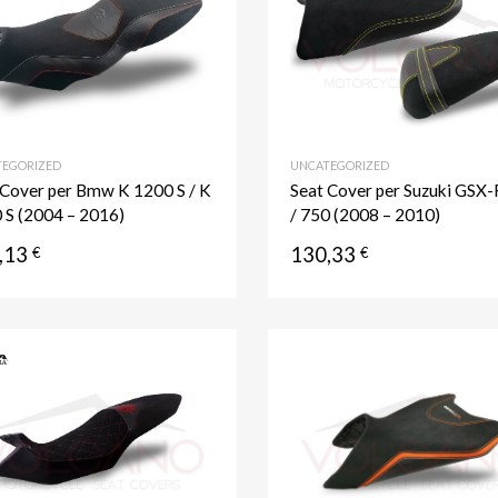
Aggiungi al confronto
EGORIZED
UNCATEGORIZED
 Cover per Bmw K 1200 S / K
Seat Cover per Suzuki GSX-
 S (2004 – 2016)
/ 750 (2008 – 2010)
,13
130,33
€
€
Aggiungi ai preferiti
Aggiungi al confronto