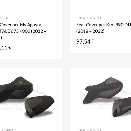
COVER
UNCATEGORIZED
 Cover per Mv Agusta
Seat Cover per Ktm 890 D
ALE 675 / 800 (2012 –
(2018 – 2022)
)
97,54
€
,11
€
Aggiungi ai preferiti
Aggiungi al confronto
EGORIZED
UNCATEGORIZED