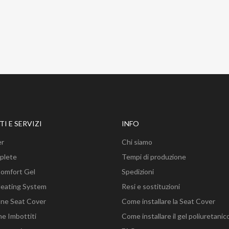
I E SERVIZI
INFO
er
Chi siamo
plete
Tempi di produzione
Comfort Gel
Spedizioni
Heating System
Resi e sostituzioni
ione Seat Cover
Come installare la Seat Cover
ne Imbottiti
Come installare il gel poliuretanic