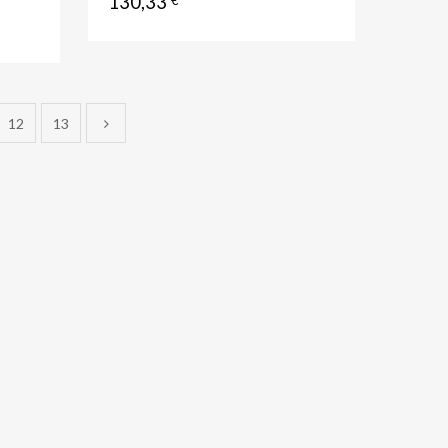
130,33
€
12
13