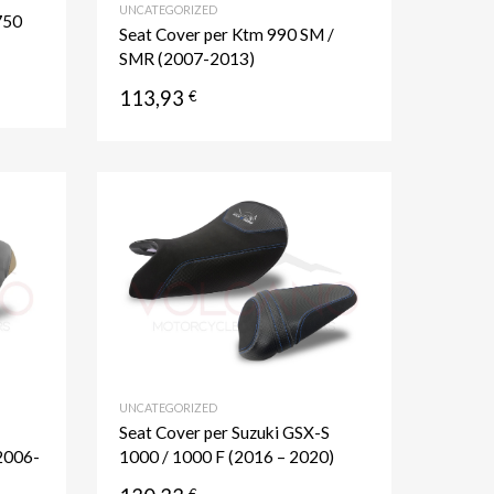
UNCATEGORIZED
750
Seat Cover per Ktm 990 SM /
SMR (2007-2013)
113,93
€
Aggiungi ai preferiti
Aggiungi ai prefer
Aggiungi al confronto
Aggiungi al confronto
UNCATEGORIZED
Seat Cover per Suzuki GSX-S
2006-
1000 / 1000 F (2016 – 2020)