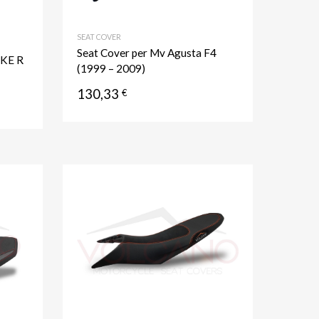
SEAT COVER
Seat Cover per Mv Agusta F4
UKE R
(1999 – 2009)
130,33
€
Aggiungi ai preferiti
Aggiungi ai prefer
Aggiungi al confronto
Aggiungi al confronto