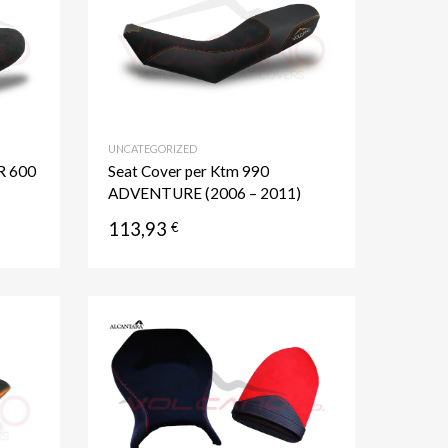
Aggiungi al confronto
Aggiungi al confronto
UNCATEGORIZED
R 600
Seat Cover per Ktm 990
ADVENTURE (2006 – 2011)
113,93
€
Aggiungi ai preferiti
Aggiungi ai prefer
Aggiungi al confronto
Aggiungi al confronto