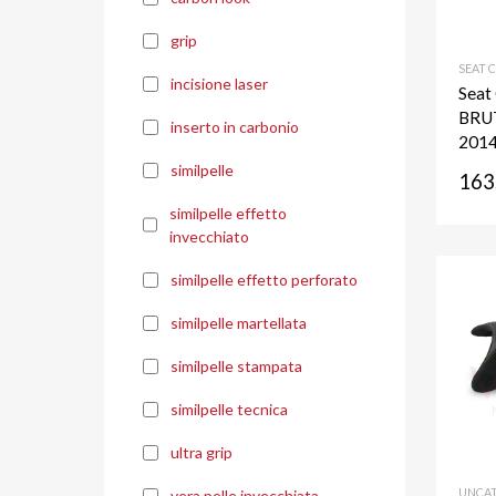
grip
SEAT 
incisione laser
Seat
BRUT
inserto in carbonio
2014
similpelle
163
similpelle effetto
invecchiato
similpelle effetto perforato
similpelle martellata
similpelle stampata
similpelle tecnica
ultra grip
UNCAT
vera pelle invecchiata