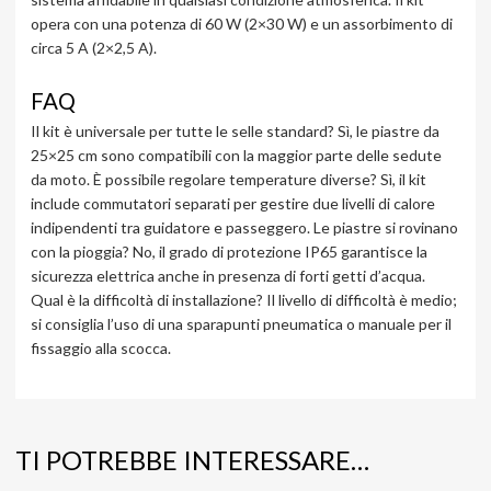
opera con una potenza di 60 W (2×30 W) e un assorbimento di
circa 5 A (2×2,5 A).
FAQ
Il kit è universale per tutte le selle standard? Sì, le piastre da
25×25 cm sono compatibili con la maggior parte delle sedute
da moto. È possibile regolare temperature diverse? Sì, il kit
include commutatori separati per gestire due livelli di calore
indipendenti tra guidatore e passeggero. Le piastre si rovinano
con la pioggia? No, il grado di protezione IP65 garantisce la
sicurezza elettrica anche in presenza di forti getti d’acqua.
Qual è la difficoltà di installazione? Il livello di difficoltà è medio;
si consiglia l’uso di una sparapunti pneumatica o manuale per il
fissaggio alla scocca.
TI POTREBBE INTERESSARE…