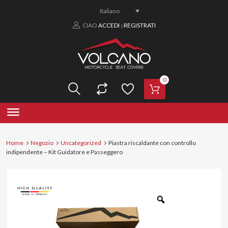
Italiano
CIAO
ACCEDI
REGISTRATI
|
0
Home
Negozio
Uncategorized
Piastra riscaldante con controllo
indipendente – Kit Guidatore e Passeggero