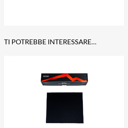
TI POTREBBE INTERESSARE…
A
Aggiun