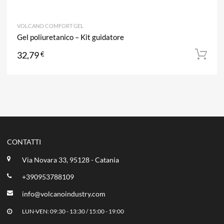
VOLCANO COMFORT GEL
Gel poliuretanico – Kit guidatore
32,79
€
CONTATTI
Via Novara 33, 95128 - Catania
+390953788109
info@volcanoindustry.com
LUN-VEN: 09:30 - 13:30 / 15:00 - 19:00