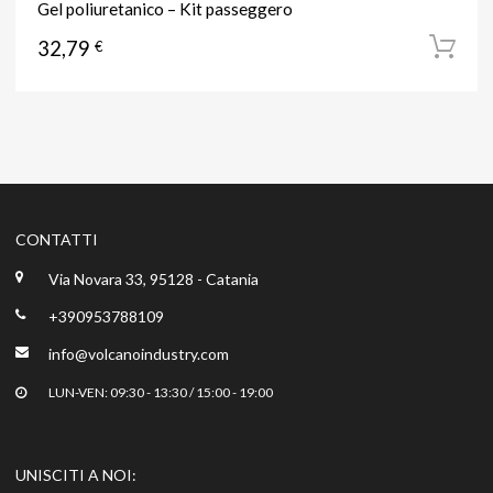
Gel poliuretanico – Kit passeggero
32,79
€
CONTATTI
Via Novara 33, 95128 - Catania
+390953788109
info@volcanoindustry.com
LUN-VEN: 09:30 - 13:30 / 15:00 - 19:00
UNISCITI A NOI: