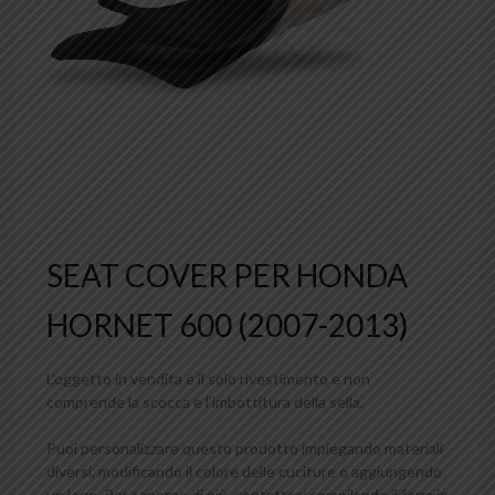
SEAT COVER PER HONDA
HORNET 600 (2007-2013)
L’oggetto in vendita è il solo rivestimento e non
comprende la scocca e l’imbottitura della sella.
Puoi personalizzare questo prodotto impiegando materiali
diversi, modificando il colore delle cuciture o aggiungendo
un logo. Per saperne di più, contattaci compilando il form in