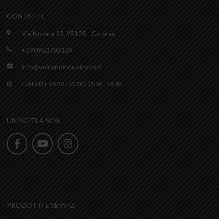
CONTATTI
Via Novara 33, 95128 - Catania
+390953788109
info@volcanoindustry.com
LUN-VEN: 09:30 - 13:30 / 15:00 - 19:00
UNISCITI A NOI:
PRODOTTI E SERVIZI