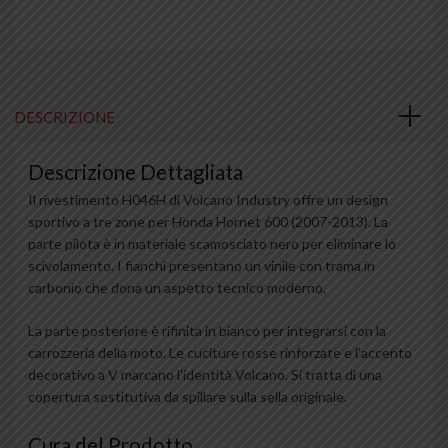
DESCRIZIONE
Descrizione Dettagliata
Il rivestimento H046H di Volcano Industry offre un design
sportivo a tre zone per Honda Hornet 600 (2007-2013). La
parte pilota è in materiale scamosciato nero per eliminare lo
scivolamento. I fianchi presentano un vinile con trama in
carbonio che dona un aspetto tecnico moderno.
La parte posteriore è rifinita in bianco per integrarsi con la
carrozzeria della moto. Le cuciture rosse rinforzate e l'accento
decorativo a V marcano l'identità Volcano. Si tratta di una
copertura sostitutiva da spillare sulla sella originale.
Cura del Prodotto