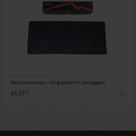
VOLCANO COMFORT GEL
Gel poliuretanico – Kit guidatore + passeggero
65,57
€