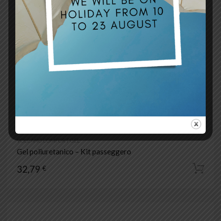
VOLCANO COMFORT GEL
Gel poliuretanico – Kit passeggero
32,79
€