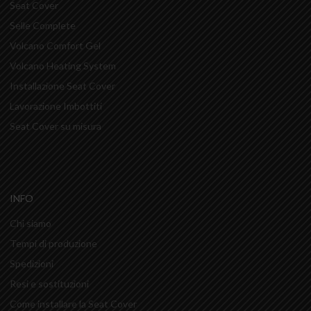
Seat Cover
Selle Complete
Volcano Comfort Gel
Volcano Heating System
Installazione Seat Cover
Lavorazione Imbottiti
Seat Cover su misura
INFO
Chi siamo
Tempi di produzione
Spedizioni
Resi e sostituzioni
Come installare la Seat Cover