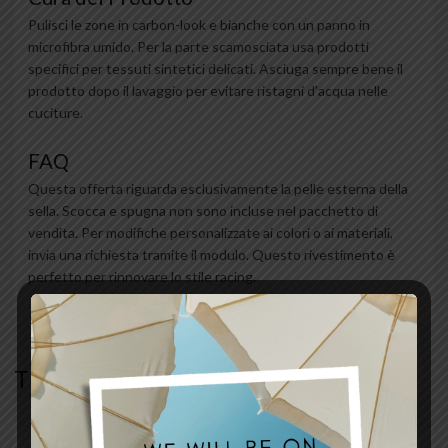
Pulisci le zone in carbon-look e bianche con un panno in
microfibra umido. Per la parte scamosciata usa prodotti
specifici per tessuti sintetici delicati. Asciuga sempre bene il
prodotto dopo il lavaggio per evitare ristagni d'acqua nelle
cuciture.
FAQ
Questa offerta riguarda esclusivamente la pelle esterna della
sella. Scocca e spugna non sono incluse nel pacchetto di
vendita. Per modifiche personalizzate ai colori o ai materiali,
invia una richiesta tramite il modulo. Questo rivestimento è
perfetto per rinnovare lo stile racing.
TI POTREBBE INTERESSARE…