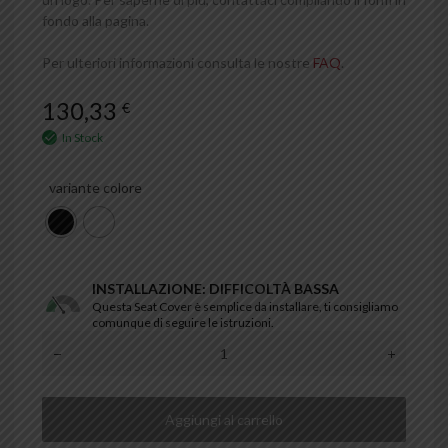
fondo alla pagina.
Per ulteriori informazioni consulta le nostre
FAQ
.
130,33
€
In Stock
variante colore
INSTALLAZIONE: DIFFICOLTÀ BASSA
Questa Seat Cover è semplice da installare, ti consigliamo
comunque di seguire le istruzioni.
Aggiungi al carrello