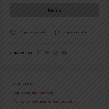
Aggiungi ai preferiti
Aggiungi al confronto
CONDIVIDI (0)
COD:
H046H
Categoria:
Uncategorized
Tag:
carbon look
,
grip
,
similpelle martellata