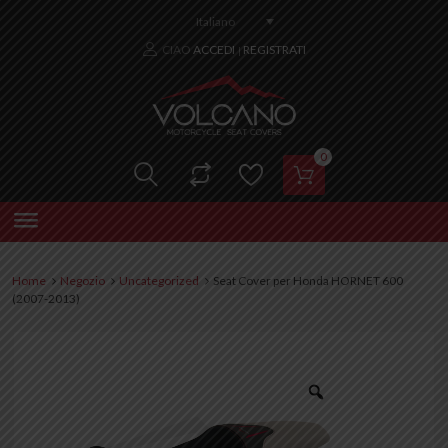
Italiano
CIAO
ACCEDI
REGISTRATI
|
0
Home
Negozio
Uncategorized
Seat Cover per Honda HORNET 600
(2007-2013)