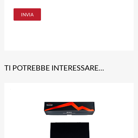
TI POTREBBE INTERESSARE…
A
Aggiun