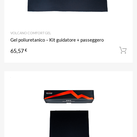
VOLCANO COMFORT GEL
Gel poliuretanico – Kit guidatore + passeggero
65,57
€
A
Aggiun