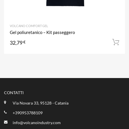
VOLCANO COMFORT GEL
Gel poliuretanico – Kit passeggero
32,79
€
CONTATTI
Via Novara 33, 95128 - Catania
+390953788109
info@volcanoindustry.com