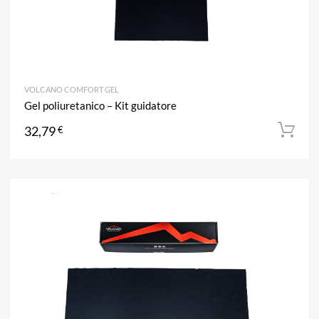
VOLCANO COMFORT GEL
Gel poliuretanico – Kit guidatore
32,79
€
A
Aggiun