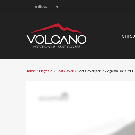
Italiano
CHI S
Home
Negozio
Seat Cover
Seat Cover per Mv Agusta BRUTALE 