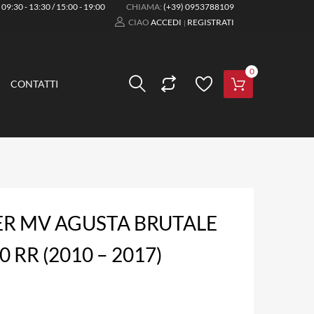
:
09:30 - 13:30 / 15:00 - 19:00
CHIAMA:
(+39) 0953788109
CIAO
ACCEDI
REGISTRATI
|
0
CONTATTI
ER MV AGUSTA BRUTALE
0 RR (2010 – 2017)