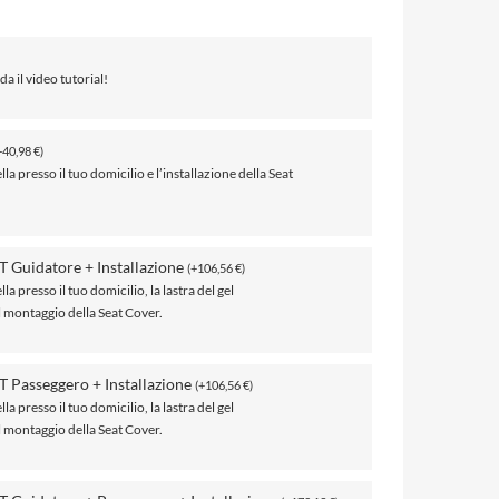
da il video tutorial!
+
40,98
€
)
lla presso il tuo domicilio e l’installazione della Seat
T Guidatore + Installazione
(
+
106,56
€
)
lla presso il tuo domicilio, la lastra del gel
il montaggio della Seat Cover.
T Passeggero + Installazione
(
+
106,56
€
)
lla presso il tuo domicilio, la lastra del gel
il montaggio della Seat Cover.