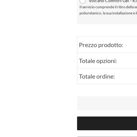
Volcano Comfort Gel - KI
Il servizio comprende il ritiro della se
poliuretanico, la sua installazione e 
Prezzo prodotto:
Totale opzioni:
Totale ordine: