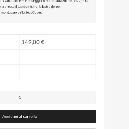
T Guidatore + Passeggero + Installazione
(
+
172,13
€
)
lla presso il tuo domicilio, la lastra del gel
il montaggio della Seat Cover.
149,00
€
Aggiungi al carrello