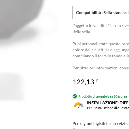
Compatibilità
: Sella standard
L’oggetto in vendita è il solo r
della sella.
Puoi personalizzare questo prod
colore delle cuciture o aggiunge
compilando il form in fondo all
Per ulteriori informazioni cons
122,13
€
Prodotto disponibile in 10 giorni
INSTALLAZIONE: DIF
Per l'installazione di questa
Per ragioni logistiche i servizi s