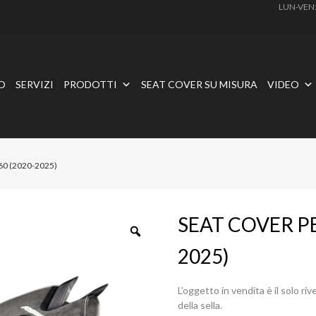
LUN-VEN
O
SERVIZI
PRODOTTI
SEAT COVER SU MISURA
VIDEO
60 (2020-2025)
SEAT COVER PE
2025)
L’oggetto in vendita è il solo r
della sella.