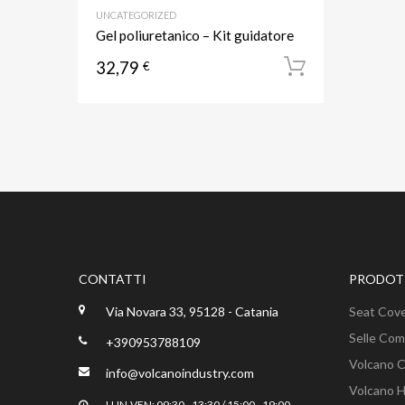
UNCATEGORIZED
Gel poliuretanico – Kit guidatore
32,79
€
Aggiungi a
CONTATTI
PRODOTT
Via Novara 33, 95128 - Catania
Seat Cov
Selle Com
+390953788109
Volcano 
info@volcanoindustry.com
Volcano 
LUN-VEN: 09:30 - 13:30 / 15:00 - 19:00