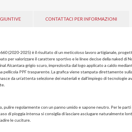
GIUNTIVE
CONTATTACI PER INFORMAZIONI
660 (2020-2025) è il risultato di un meticoloso lavoro artigianale, progetta
to per valorizzare il carattere sportivo e le linee decise della naked di 
iginal Alcantara grigio scuro, impreziosita dal logo applicato a caldo media
 pellicola PPF trasparente. La grafica viene stampata direttamente sulla 
nasce da un’attenta selezione dei materiali e dall’impiego di tecnologie av
te.
o, pulire regolarmente con un panno umido e sapone neutro. Per le parti i
aso di pioggia intensa si consiglia di lasciare asciugare naturalmente lont
adire le cuciture.