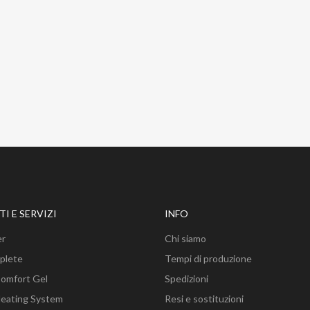
l carrello
I E SERVIZI
INFO
er
Chi siamo
plete
Tempi di produzione
Comfort Gel
Spedizioni
Heating System
Resi e sostituzioni