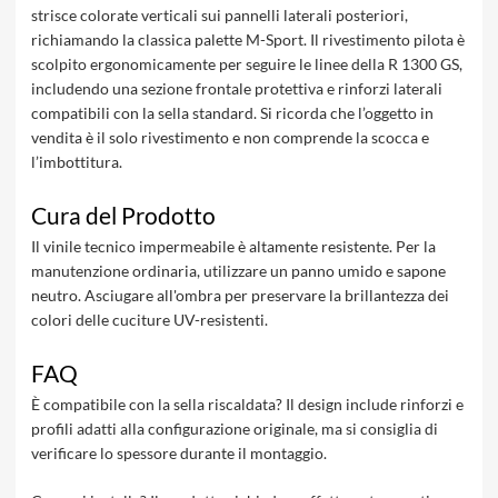
strisce colorate verticali sui pannelli laterali posteriori,
richiamando la classica palette M-Sport. Il rivestimento pilota è
scolpito ergonomicamente per seguire le linee della R 1300 GS,
includendo una sezione frontale protettiva e rinforzi laterali
compatibili con la sella standard. Si ricorda che l’oggetto in
vendita è il solo rivestimento e non comprende la scocca e
l’imbottitura.
Cura del Prodotto
Il vinile tecnico impermeabile è altamente resistente. Per la
manutenzione ordinaria, utilizzare un panno umido e sapone
neutro. Asciugare all'ombra per preservare la brillantezza dei
colori delle cuciture UV-resistenti.
FAQ
È compatibile con la sella riscaldata? Il design include rinforzi e
profili adatti alla configurazione originale, ma si consiglia di
verificare lo spessore durante il montaggio.