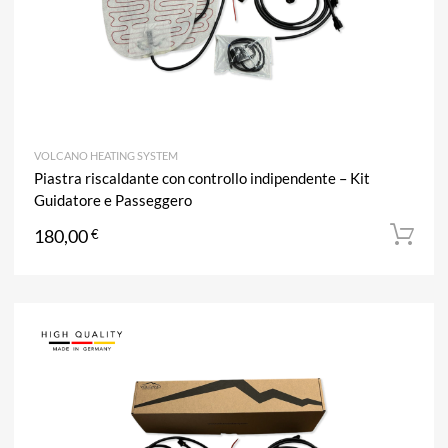
VOLCANO HEATING SYSTEM
Piastra riscaldante con controllo indipendente – Kit
Guidatore e Passeggero
180,00
€
A
Aggiun