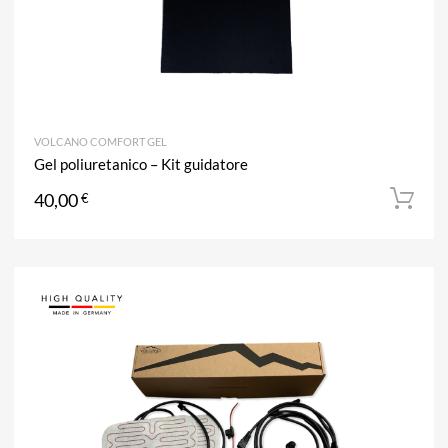
VOLCANO COMFORT GEL
Gel poliuretanico – Kit guidatore
40,00
€
A
Aggiun