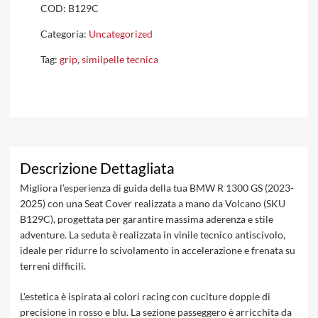
COD:
B129C
Categoria:
Uncategorized
Tag:
grip
,
similpelle tecnica
Descrizione Dettagliata
Migliora l’esperienza di guida della tua BMW R 1300 GS (2023-
2025) con una Seat Cover realizzata a mano da Volcano (SKU
B129C), progettata per garantire massima aderenza e stile
adventure. La seduta è realizzata in vinile tecnico antiscivolo,
ideale per ridurre lo scivolamento in accelerazione e frenata su
terreni difficili.
L'estetica è ispirata ai colori racing con cuciture doppie di
precisione in rosso e blu. La sezione passeggero è arricchita da