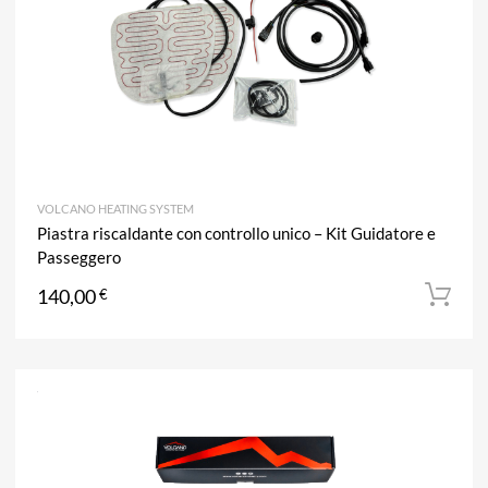
VOLCANO HEATING SYSTEM
Piastra riscaldante con controllo unico – Kit Guidatore e
Passeggero
140,00
€
A
Aggiun