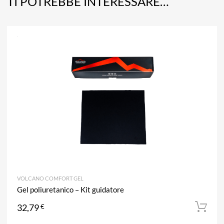
TI POTREBBE INTERESSARE…
A
Aggiun
VOLCANO COMFORT GEL
Gel poliuretanico – Kit guidatore
32,79
€