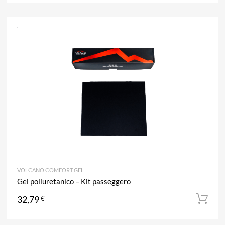
A
Aggiun
VOLCANO COMFORT GEL
Gel poliuretanico – Kit passeggero
32,79
€