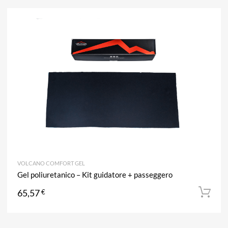
A
Aggiun
VOLCANO COMFORT GEL
Gel poliuretanico – Kit guidatore + passeggero
65,57
€