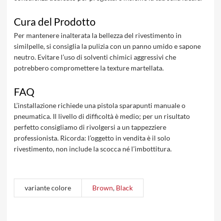
Cura del Prodotto
Per mantenere inalterata la bellezza del rivestimento in
similpelle, si consiglia la pulizia con un panno umido e sapone
neutro. Evitare l’uso di solventi chimici aggressivi che
potrebbero compromettere la texture martellata.
FAQ
L’installazione richiede una pistola sparapunti manuale o
pneumatica. Il livello di difficoltà è medio; per un risultato
perfetto consigliamo di rivolgersi a un tappezziere
professionista. Ricorda: l’oggetto in vendita è il solo
rivestimento, non include la scocca né l’imbottitura.
variante colore
Brown
,
Black