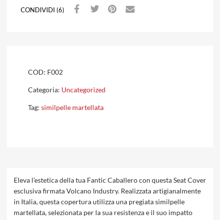
CONDIVIDI (6)
COD:
F002
Categoria:
Uncategorized
Tag:
similpelle martellata
Eleva l’estetica della tua Fantic Caballero con questa Seat Cover
esclusiva firmata Volcano Industry. Realizzata artigianalmente
in Italia, questa copertura utilizza una pregiata similpelle
martellata, selezionata per la sua resistenza e il suo impatto