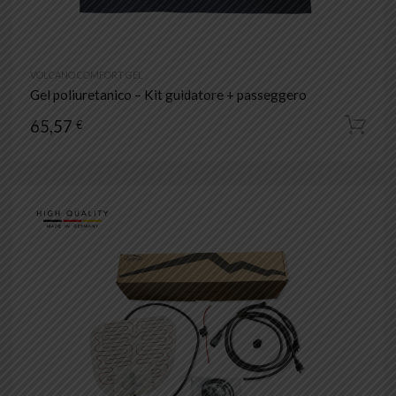
VOLCANO COMFORT GEL
Gel poliuretanico – Kit guidatore + passeggero
65,57
€