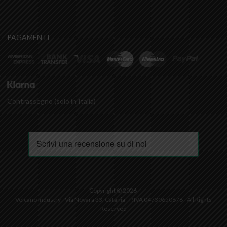
PAGAMENTI
Contrassegno (solo in Italia)
Copyright ©
2026
Volcano Industry - Via Novara 33, Catania - P.IVA 04730650878 - All Rights
Reserved