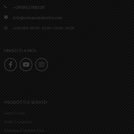
+390953788109
info@volcanoindustry.com
LUN-VEN: 09:30 - 13:30 / 15:00 - 19:00
UNISCITI A NOI:
PRODOTTI E SERVIZI
Seat Cover
Selle Complete
Volcano Comfort Gel