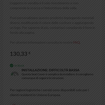
L’oggetto in vendita è il solo rivestimento e non
comprende la scocca e l’imbottitura della sella.
Puoi personalizzare questo prodotto impiegando materiali
diversi, modificando il colore delle cuciture o aggiungendo
un logo. Per saperne di più, contattaci compilando il form in
fondo alla pagina.
Per ulteriori informazioni consulta le nostre
FAQ
.
130,33
€
In Stock
INSTALLAZIONE: DIFFICOLTÀ BASSA
Questa Seat Cover è semplice da installare, ti consigliamo
comunque di seguire le istruzioni.
Per ragioni logistiche i servizi sono disponibili solo per i
clienti residenti in Unione Europea.