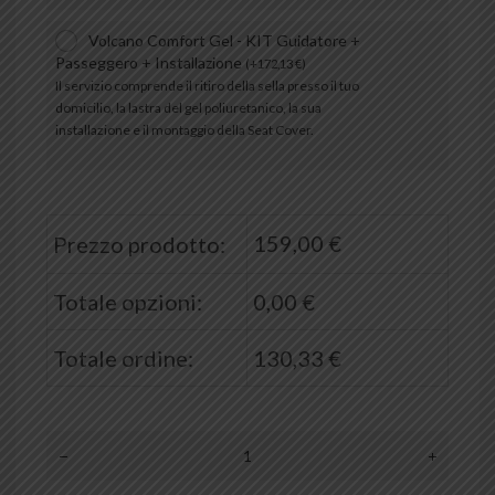
Volcano Comfort Gel - KIT Guidatore +
Passeggero + Installazione
(
+
172,13
€
)
Il servizio comprende il ritiro della sella presso il tuo
domicilio, la lastra del gel poliuretanico, la sua
installazione e il montaggio della Seat Cover.
159,00
€
Prezzo prodotto:
Totale opzioni:
0,00
€
Totale ordine:
130,33
€