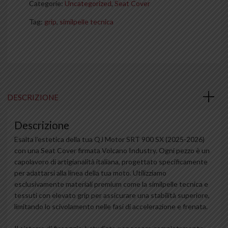
Categorie:
Uncategorized
,
Seat Cover
Tag:
grip
,
similpelle tecnica
DESCRIZIONE
Descrizione
Esalta l’estetica della tua QJ Motor SRT 900 SX (2025-2026)
con una Seat Cover firmata Volcano Industry. Ogni pezzo è un
capolavoro di artigianalità italiana, progettato specificamente
per adattarsi alla linea della tua moto. Utilizziamo
esclusivamente materiali premium come la similpelle tecnica e
tessuti con elevato grip per assicurare una stabilità superiore,
limitando lo scivolamento nelle fasi di accelerazione e frenata.