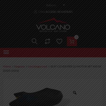
Italiano
CIAO
ACCEDI
REGISTRATI
|
0
Home
Negozio
Uncategorized
SEAT COVER PER QJ MOTOR SRT 900 SX
(2025-2026)