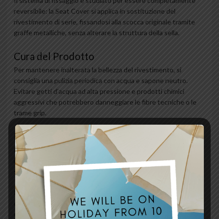
Il sistema di fissaggio è studiato per essere completamente
reversibile: la Seat Cover si applica in sostituzione del
rivestimento di serie, fissandosi alla scocca originale tramite
graffe metalliche, senza alterare la struttura della sella.
Cura del Prodotto
Per mantenere inalterata la bellezza del rivestimento, si
consiglia una pulizia periodica con acqua e sapone neutro.
Evitare getti d’acqua ad alta pressione e prodotti chimici
aggressivi che potrebbero danneggiare le fibre tecniche o le
trame grip.
FAQ
Il prodotto include la sella completa? No, l’oggetto in vendita è
il solo rivestimento (Seat Cover). La scocca e l’imbottitura non
sono incluse.
Posso personalizzare il design? Certamente. Offriamo
consulenza dedicata per modificare materiali, colori delle
cuciture o aggiungere loghi, etc.