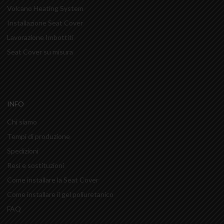
Volcano Heating System
Installazione Seat Cover
Lavorazione Imbottiti
Seat Cover su misura
INFO
Chi siamo
Tempi di produzione
Spedizioni
Resi e sostituzioni
Come installare la Seat Cover
Come installare il gel poliuretanico
FAQ