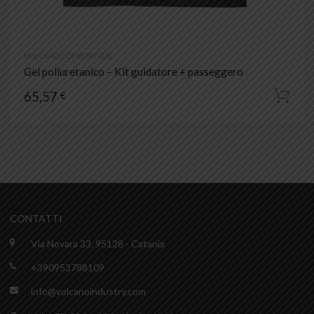
VOLCANO COMFORT GEL
Gel poliuretanico – Kit guidatore + passeggero
65,57
€
CONTATTI
Via Novara 33, 95128 - Catania
+390953788109
info@volcanoindustry.com