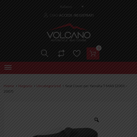
Italiano
CIAO
ACCEDI
REGISTRATI
|
0
Home
Negozio
Uncategorized
Seat Cover per Yamaha T-MAX (2001 –
2007)