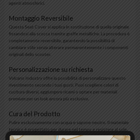
agenti atmosferici.
Montaggio Reversibile
Questa Seat Cover si applica in sostituzione di quella originale
fissandosi alla scocca tramite graffe metalliche. La procedura è
completamente reversibile, garantendo la possibilità di
cambiare stile senza alterare permanentemente i componenti
originali dello scooter.
Personalizzazione su richiesta
Volcano Industry offre la possibilità di personalizzare questo
rivestimento secondo i tuoi gusti. Puoi scegliere colori di
cucitura diversi, aggiungere ricami o optare per materiali
premium per un look ancora più esclusivo.
Cura del Prodotto
Pulire esclusivamente con acqua e sapone neutro. Il materiale
tecnico è progettato per durare nel tempo e resistere al sole.