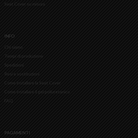
Seat Cover su misura
INFO
Chi siamo
Tempi di produzione
Spedizioni
Resi e sostituzioni
Come installare la Seat Cover
Come installare il gel poliuretanico
FAQ
PAGAMENTI