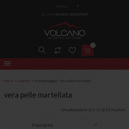
Italiano
CIAO
ACCEDI
REGISTRATI
|
0
Home
Negozio
Prodotti taggati “vera pelle martellata”
vera pelle martellata
Visualizzazione di 1-12 di 13 risultati