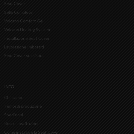
Seat Cover
Selle Complete
Volcano Comfort Gel
Volcano Heating System
Installazione Seat Cover
Lavorazione Imbottiti
Seat Cover su misura
INFO
Chi siamo
Tempi di produzione
Spedizioni
Resi e sostituzioni
Come installare la Seat Cover