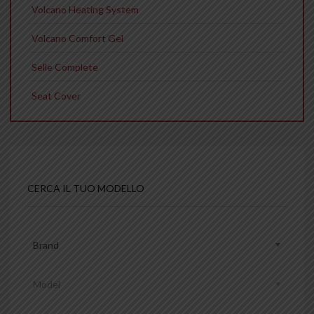
Volcano Heating System
Volcano Comfort Gel
Selle Complete
Seat Cover
CERCA IL TUO MODELLO
Brand
Model