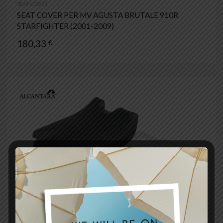
SEAT COVER
SEAT COVER PER MV AGUSTA BRUTALE 910R
STARFIGHTER (2001-2009)
180,33
€