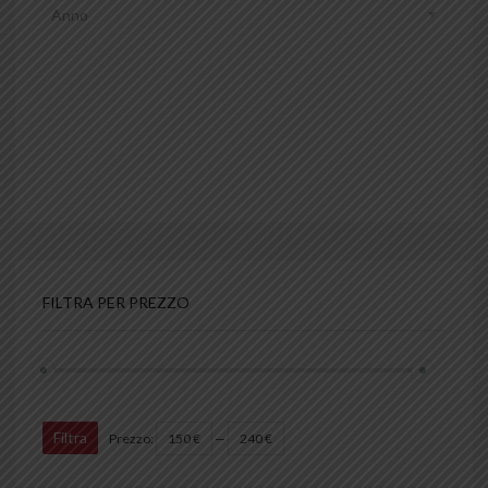
Anno
FILTRA PER PREZZO
Filtra
Prezzo:
150 €
—
240 €