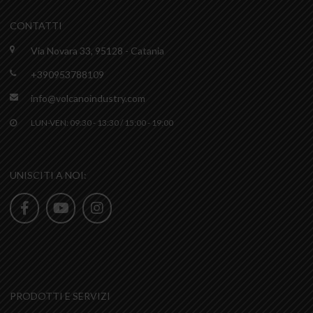
CONTATTI
Via Novara 33, 95128 - Catania
+390953788109
info@volcanoindustry.com
LUN-VEN: 09:30 - 13:30 / 15:00 - 19:00
UNISCITI A NOI:
PRODOTTI E SERVIZI