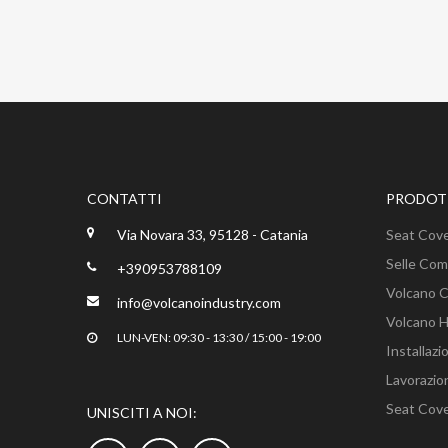
CONTATTI
PRODOTT
Via Novara 33, 95128 - Catania
Seat Cov
Selle Com
+390953788109
Volcano 
info@volcanoindustry.com
Volcano 
LUN-VEN: 09:30 - 13:30 / 15:00 - 19:00
Installaz
Lavorazio
Seat Cove
UNISCITI A NOI: