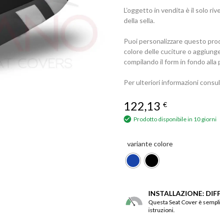
L’oggetto in vendita è il solo r
della sella.
Puoi personalizzare questo prod
colore delle cuciture o aggiung
compilando il form in fondo alla 
Per ulteriori informazioni consu
122,13
€
Prodotto disponibile in 10 giorni
variante colore
INSTALLAZIONE: DIF
Questa Seat Cover è semplic
istruzioni.