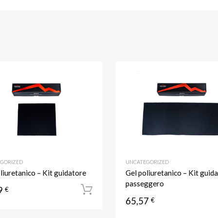
iti
Aggiungi ai preferiti
Aggiungi al confronto
GORIZED
UNCATEGORIZED
liuretanico – Kit guidatore
Gel poliuretanico – Kit guid
passeggero
9
l carrello
€
Aggiungi al carrello
65,57
€