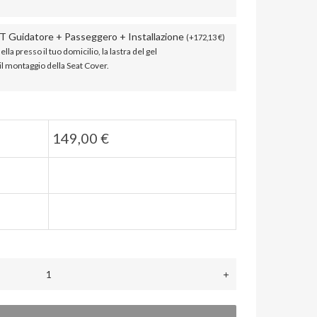
T Guidatore + Passeggero + Installazione
(
+
172,13
€
)
ella presso il tuo domicilio, la lastra del gel
 il montaggio della Seat Cover.
149,00
€