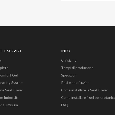
I E SERVIZI
INFO
er
Chi siamo
plete
Tempi di produzione
Comfort Gel
Spedizioni
Heating System
Resi e sostituzioni
ione Seat Cover
Come installare la Seat Cover
ne Imbottiti
Come installare il gel poliuretanic
r su misura
FAQ