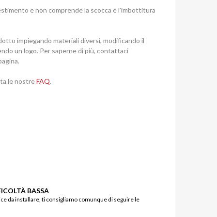
ivestimento e non comprende la scocca e l’imbottitura
otto impiegando materiali diversi, modificando il
endo un logo. Per saperne di più, contattaci
pagina.
lta le nostre
FAQ
.
FICOLTÀ BASSA
e da installare, ti consigliamo comunque di seguire le