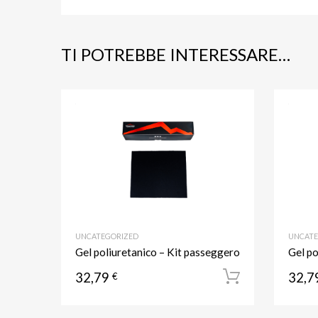
TI POTREBBE INTERESSARE…
Aggiungi ai prefer
Aggiungi al confronto
UNCATEGORIZED
UNCATE
Gel poliuretanico – Kit passeggero
Gel po
32,79
32,7
€
Aggiungi a