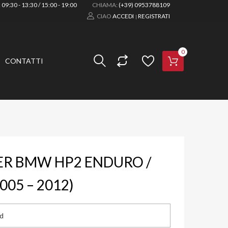
:
09:30 - 13:30 / 15:00 - 19:00
CHIAMA:
(+39) 0953788109
CIAO
ACCEDI
REGISTRATI
|
0
CONTATTI
ER BMW HP2 ENDURO /
05 – 2012)
rd