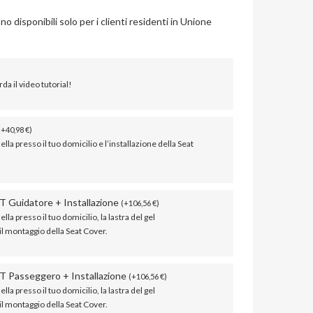
ono disponibili solo per i clienti residenti in Unione
da il video tutorial!
(
+
40,98
€
)
sella presso il tuo domicilio e l’installazione della Seat
T Guidatore + Installazione
(
+
106,56
€
)
ella presso il tuo domicilio, la lastra del gel
 il montaggio della Seat Cover.
T Passeggero + Installazione
(
+
106,56
€
)
ella presso il tuo domicilio, la lastra del gel
 il montaggio della Seat Cover.