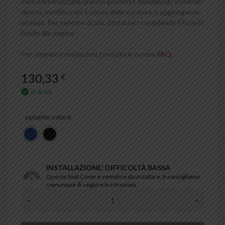
Puoi personalizzare questo prodotto impiegando materiali
diversi, modificando il colore delle cuciture o aggiungendo
un logo. Per saperne di più, contattaci compilando il form in
fondo alla pagina.
Per ulteriori informazioni consulta le nostre
FAQ
.
130,33
€
In Stock
variante colore
INSTALLAZIONE: DIFFICOLTÀ BASSA
Questa Seat Cover è semplice da installare, ti consigliamo
comunque di seguire le istruzioni.