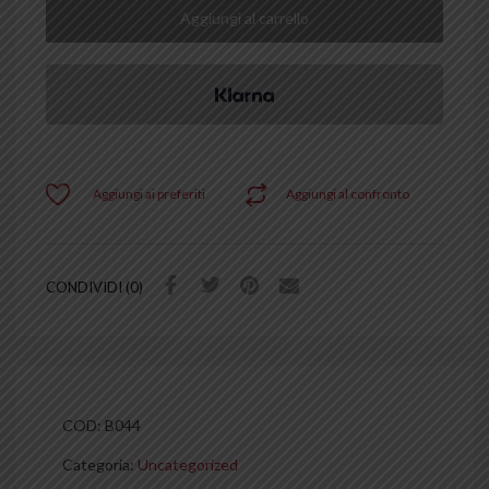
Aggiungi al carrello
Aggiungi ai preferiti
Aggiungi al confronto
CONDIVIDI (0)
COD:
B044
Categoria:
Uncategorized