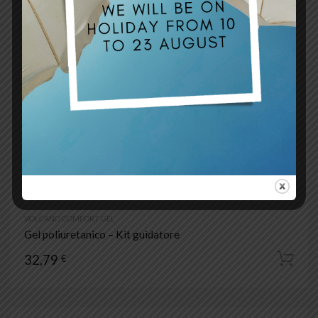
VOLCANO COMFORT GEL
Gel poliuretanico – Kit guidatore
32,79
€