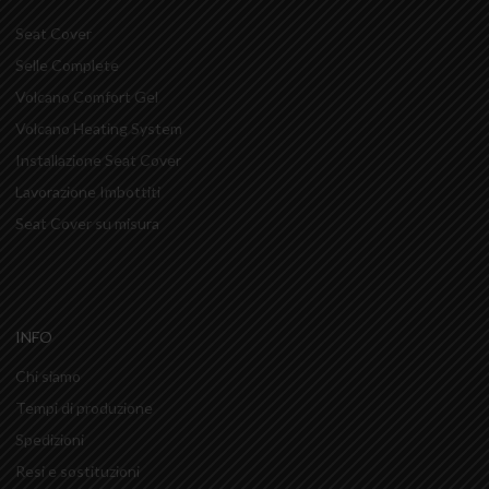
Seat Cover
Selle Complete
Volcano Comfort Gel
Volcano Heating System
Installazione Seat Cover
Lavorazione Imbottiti
Seat Cover su misura
INFO
Chi siamo
Tempi di produzione
Spedizioni
Resi e sostituzioni