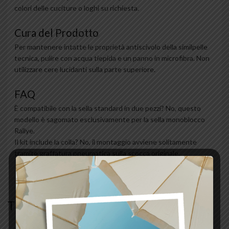
colori delle cuciture o loghi su richiesta.
Cura del Prodotto
Per mantenere intatte le proprietà antiscivolo della similpelle
tecnica, pulire con acqua tiepida e un panno in microfibra. Non
utilizzare cere lucidanti sulla parte superiore.
FAQ
È compatibile con la sella standard in due pezzi? No, questo
modello è sagomato esclusivamente per la sella monoblocco
Rallye.
Il kit include la colla? No, il montaggio avviene solitamente
tramite graffatura pneumatica sulla scocca originale.
TI POTREBBE INTERESSARE…