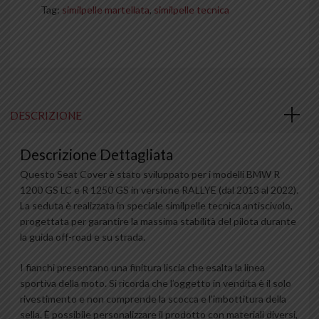
Tag:
similpelle martellata
,
similpelle tecnica
DESCRIZIONE
Descrizione Dettagliata
Questo Seat Cover è stato sviluppato per i modelli BMW R
1200 GS LC e R 1250 GS in versione RALLYE (dal 2013 al 2022).
La seduta è realizzata in speciale similpelle tecnica antiscivolo,
progettata per garantire la massima stabilità del pilota durante
la guida off-road e su strada.
I fianchi presentano una finitura liscia che esalta la linea
sportiva della moto. Si ricorda che l’oggetto in vendita è il solo
rivestimento e non comprende la scocca e l’imbottitura della
sella. È possibile personalizzare il prodotto con materiali diversi,