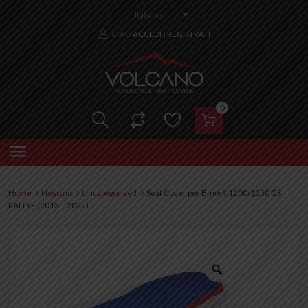
Italiano
CIAO
ACCEDI
REGISTRATI
|
0
Home
Negozio
Uncategorized
Seat Cover per Bmw R 1200/1250 GS
RALLYE (2013 – 2022)