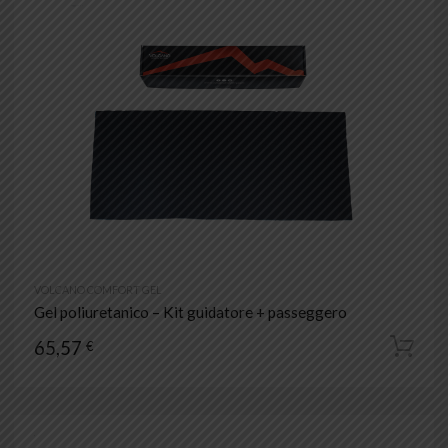
VOLCANO COMFORT GEL
Gel poliuretanico – Kit guidatore + passeggero
65,57
€