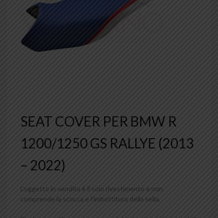
SEAT COVER PER BMW R
1200/1250 GS RALLYE (2013
– 2022)
L’oggetto in vendita è il solo rivestimento e non
comprende la scocca e l’imbottitura della sella.