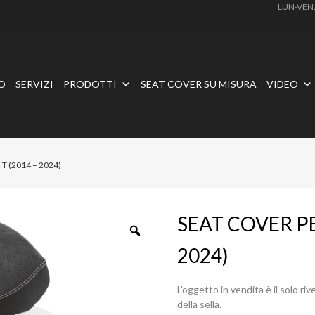
LUN-VEN
O
SERVIZI
PRODOTTI
SEAT COVER SU MISURA
VIDEO
T (2014 – 2024)
SEAT COVER PE
2024)
L’oggetto in vendita è il solo r
della sella.