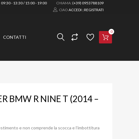
:
09:30 - 13:30 / 15:00 - 19:00
CHIAMA:
(+39) 0953788109
CIAO
ACCEDI
REGISTRATI
|
0
CONTATTI
R BMW R NINE T (2014 –
ivestimento e non comprende la scocca e l’imbottitura