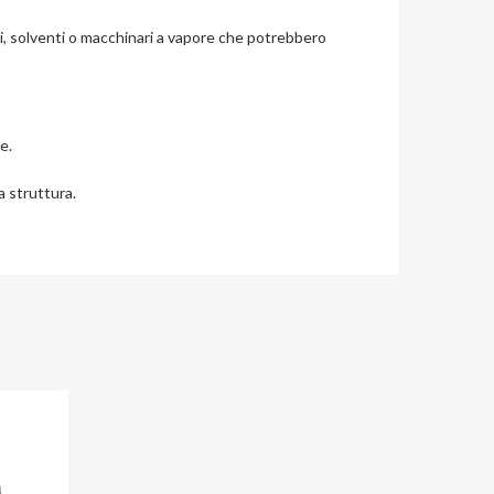
i, solventi o macchinari a vapore che potrebbero
e.
a struttura.
Aggiungi ai preferiti
Aggiungi al confronto