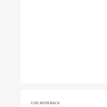
COD:
B070CBACK