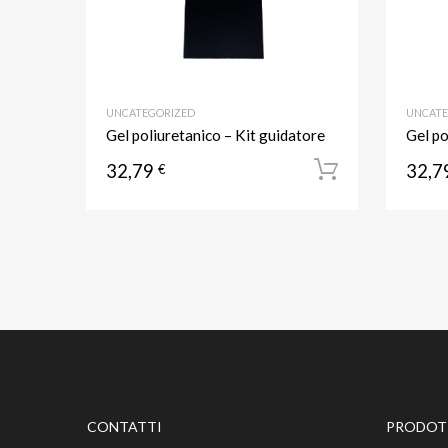
UNCATEGORIZED
UNCATE
Gel poliuretanico – Kit guidatore
Gel po
32,79
32,7
€
Aggiungi a
CONTATTI
PRODOTT