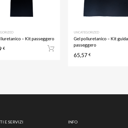
GORIZED
UNCATEGORIZED
liuretanico – Kit passeggero
Gel poliuretanico – Kit guid
passeggero
9
l carrello
€
Aggiungi al carrello
65,57
€
I E SERVIZI
INFO