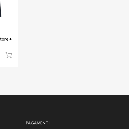
atore +
Aggiungi al carrello
PAGAMENTI