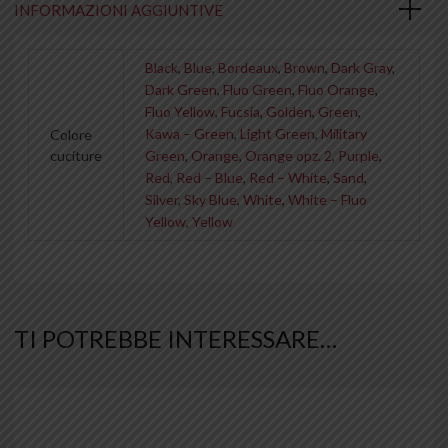
INFORMAZIONI AGGIUNTIVE
Black
,
Blue
,
Bordeaux
,
Brown
,
Dark Gray
,
Dark Green
,
Fluo Green
,
Fluo Orange
,
Fluo Yellow
,
Fucsia
,
Golden
,
Green
,
Kawa – Green
,
Light Green
,
Military
Colore
cuciture
Green
,
Orange
,
Orange opz. 2
,
Purple
,
Red
,
Red – Blue
,
Red – White
,
Sand
,
Silver
,
Sky Blue
,
White
,
White – Fluo
Yellow
,
Yellow
TI POTREBBE INTERESSARE…