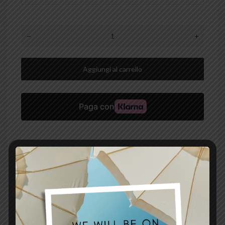
Aggiungi al carrello
Aggiungi ai preferiti
Aggiungi al confronto
TI PIACEREBBE PERSONALIZZARE ANCORA DI PIÙ LA
TUA SEAT COVER?