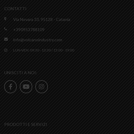
CONTATTI
Via Novara 33, 95128 - Catania
+390953788109
info@volcanoindustry.com
LUN-VEN: 09:30 - 13:30 / 15:00 - 19:00
UNISCITI A NOI:
PRODOTTI E SERVIZI