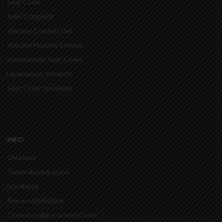
Seat Cover
Selle Complete
Volcano Comfort Gel
Volcano Heating System
Installazione Seat Cover
Lavorazione Imbottiti
Seat Cover su misura
INFO
Chi siamo
Tempi di produzione
Spedizioni
Resi e sostituzioni
Come installare la Seat Cover