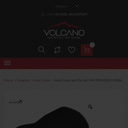
Italiano
CIAO
ACCEDI
REGISTRATI
|
0
Home
Negozio
Seat Cover
Seat Cover per Ducati 749/ 999 (2002-2006)