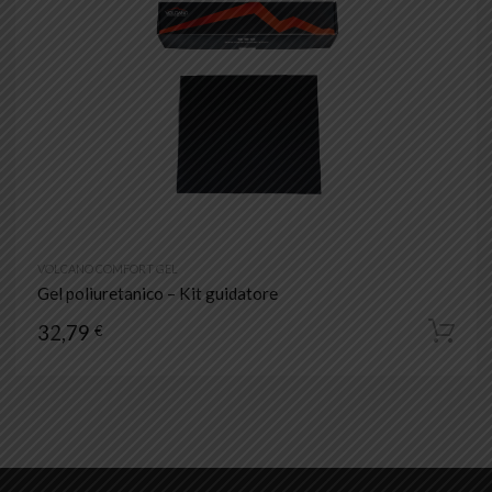
VOLCANO COMFORT GEL
Gel poliuretanico – Kit guidatore
32,79
€