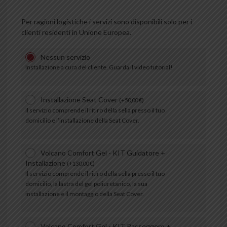
Per ragioni logistiche i servizi sono disponibili solo per i
clienti residenti in Unione Europea.
Nessun servizio
Installazione a cura del cliente. Guarda il video tutorial!
Installazione Seat Cover
(
+
50,00
€
)
Il servizio comprende il ritiro della sella presso il tuo
domicilio e l’installazione della Seat Cover.
Volcano Comfort Gel - KIT Guidatore +
Installazione
(
+
130,00
€
)
Il servizio comprende il ritiro della sella presso il tuo
domicilio, la lastra del gel poliuretanico, la sua
installazione e il montaggio della Seat Cover.
Volcano Comfort Gel - KIT Passeggero +