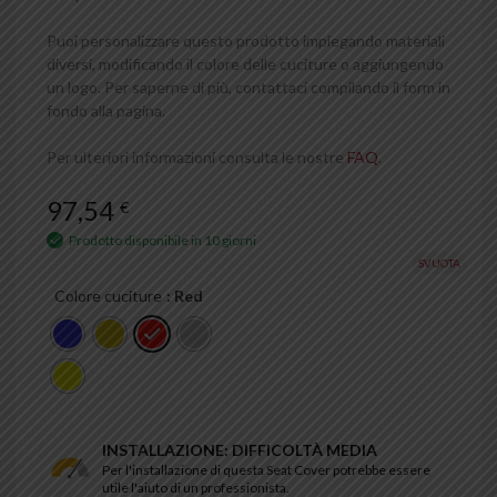
Puoi personalizzare questo prodotto impiegando materiali
diversi, modificando il colore delle cuciture o aggiungendo
un logo. Per saperne di più, contattaci compilando il form in
fondo alla pagina.
Per ulteriori informazioni consulta le nostre
FAQ
.
97,54
€
Prodotto disponibile in 10 giorni
SVUOTA
Colore cuciture
: Red
INSTALLAZIONE: DIFFICOLTÀ MEDIA
Per l'installazione di questa Seat Cover potrebbe essere
utile l'aiuto di un professionista.