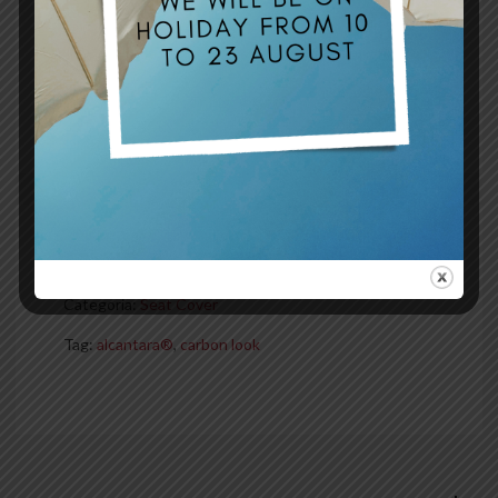
Richiedi un preventivo
Scrivici
CONDIVIDI (0)
COD:
D020A
Categoria:
Seat Cover
Tag:
alcantara®
,
carbon look