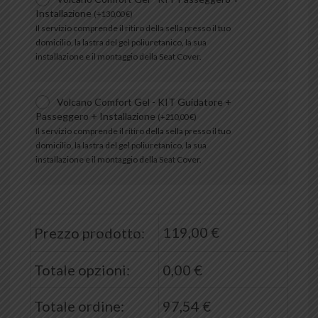
Installazione
(
+
130,00
€
)
Il servizio comprende il ritiro della sella presso il tuo
domicilio, la lastra del gel poliuretanico, la sua
installazione e il montaggio della Seat Cover.
Volcano Comfort Gel - KIT Guidatore +
Passeggero + Installazione
(
+
210,00
€
)
Il servizio comprende il ritiro della sella presso il tuo
domicilio, la lastra del gel poliuretanico, la sua
installazione e il montaggio della Seat Cover.
119,00
€
Prezzo prodotto:
Totale opzioni:
0,00
€
Totale ordine:
97,54
€