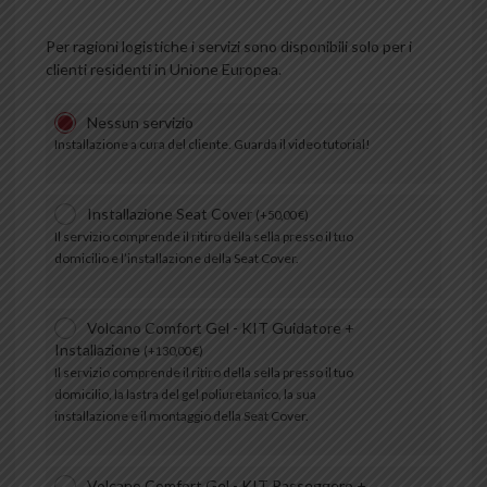
Per ragioni logistiche i servizi sono disponibili solo per i
clienti residenti in Unione Europea.
Nessun servizio
Installazione a cura del cliente. Guarda il video tutorial!
Installazione Seat Cover
(
+
50,00
€
)
Il servizio comprende il ritiro della sella presso il tuo
domicilio e l’installazione della Seat Cover.
Volcano Comfort Gel - KIT Guidatore +
Installazione
(
+
130,00
€
)
Il servizio comprende il ritiro della sella presso il tuo
domicilio, la lastra del gel poliuretanico, la sua
installazione e il montaggio della Seat Cover.
Volcano Comfort Gel - KIT Passeggero +