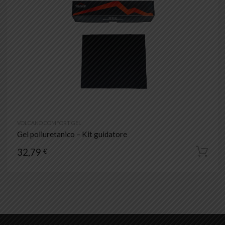
VOLCANO COMFORT GEL
Gel poliuretanico – Kit guidatore
32,79
€