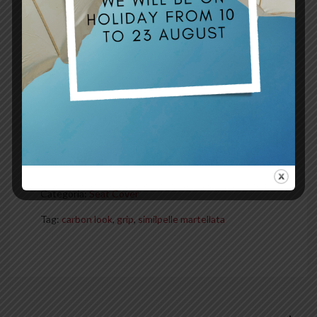
Richiedi un preventivo
Scrivici
CONDIVIDI (0)
COD:
D021A
Categoria:
Seat Cover
Tag:
carbon look
,
grip
,
similpelle martellata