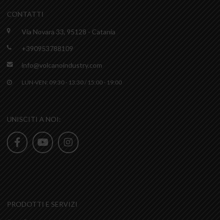
CONTATTI
Via Novara 33, 95128 - Catania
+390953788109
info@volcanoindustry.com
LUN-VEN: 09:30 - 13:30 / 15:00 - 19:00
UNISCITI A NOI:
PRODOTTI E SERVIZI