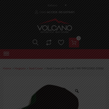
Italiano
CIAO
ACCEDI
REGISTRATI
|
0
Home
Negozio
Seat Cover
Seat Cover per Ducati 749/ 999 (2002-2006)