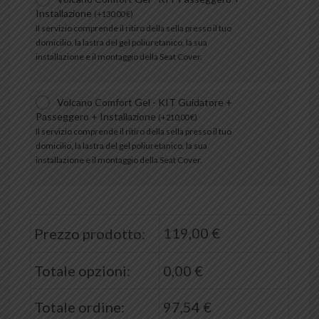
Installazione
(
+
130,00
€
)
Il servizio comprende il ritiro della sella presso il tuo
domicilio, la lastra del gel poliuretanico, la sua
installazione e il montaggio della Seat Cover.
Volcano Comfort Gel - KIT Guidatore +
Passeggero + Installazione
(
+
210,00
€
)
Il servizio comprende il ritiro della sella presso il tuo
domicilio, la lastra del gel poliuretanico, la sua
installazione e il montaggio della Seat Cover.
119,00
€
Prezzo prodotto:
Totale opzioni:
0,00
€
Totale ordine:
97,54
€