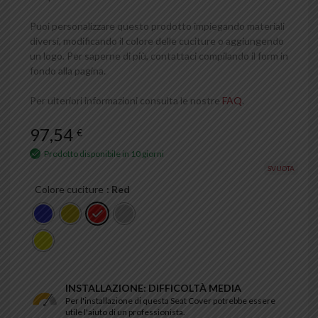
Puoi personalizzare questo prodotto impiegando materiali
diversi, modificando il colore delle cuciture o aggiungendo
un logo. Per saperne di più, contattaci compilando il form in
fondo alla pagina.
Per ulteriori informazioni consulta le nostre
FAQ
.
97,54
€
Prodotto disponibile in 10 giorni
SVUOTA
Colore cuciture
: Red
INSTALLAZIONE: DIFFICOLTÀ MEDIA
Per l'installazione di questa Seat Cover potrebbe essere
utile l'aiuto di un professionista.