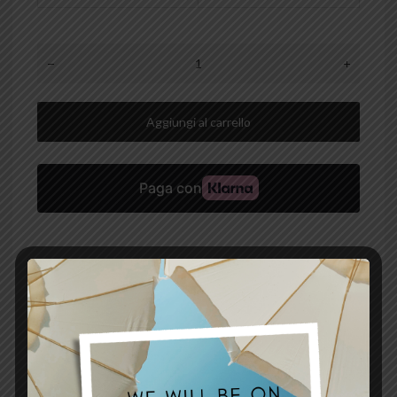
Aggiungi al carrello
Aggiungi ai preferiti
Aggiungi al confronto
TI PIACEREBBE PERSONALIZZARE ANCORA DI PIÙ LA
TUA SEAT COVER?