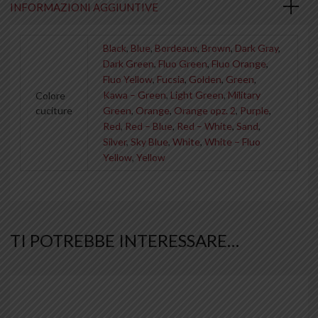
INFORMAZIONI AGGIUNTIVE
Black
,
Blue
,
Bordeaux
,
Brown
,
Dark Gray
,
Dark Green
,
Fluo Green
,
Fluo Orange
,
Fluo Yellow
,
Fucsia
,
Golden
,
Green
,
Kawa – Green
,
Light Green
,
Military
Colore
cuciture
Green
,
Orange
,
Orange opz. 2
,
Purple
,
Red
,
Red – Blue
,
Red – White
,
Sand
,
Silver
,
Sky Blue
,
White
,
White – Fluo
Yellow
,
Yellow
TI POTREBBE INTERESSARE…