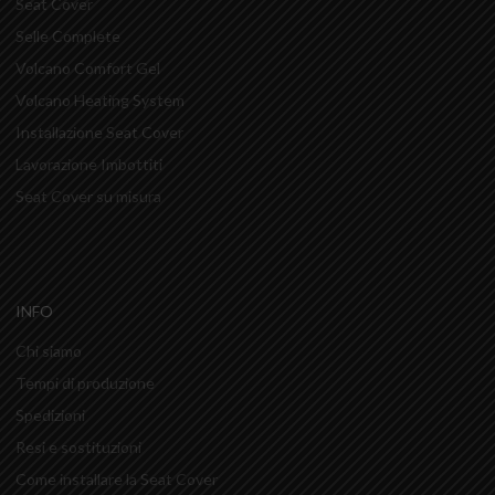
Seat Cover
Selle Complete
Volcano Comfort Gel
Volcano Heating System
Installazione Seat Cover
Lavorazione Imbottiti
Seat Cover su misura
INFO
Chi siamo
Tempi di produzione
Spedizioni
Resi e sostituzioni
Come installare la Seat Cover