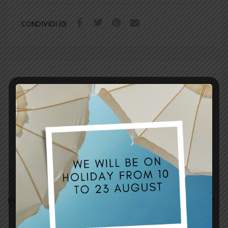
CONDIVIDI (0)
COD:
H004
Categoria:
Seat Cover
Tag:
grip
,
similpelle martellata
INFORMAZIONI AGGIUNTIVE