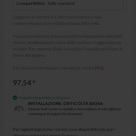
Compatibilità
: Sella standard
L’oggetto in vendita è il solo rivestimento e non
comprende la scocca e l’imbottitura della sella.
Puoi personalizzare questo prodotto impiegando materiali
diversi, modificando il colore delle cuciture o aggiungendo
un logo. Per saperne di più, contattaci compilando il form in
fondo alla pagina.
Per ulteriori informazioni consulta le nostre
FAQ
.
97,54
€
Prodotto disponibile in 10 giorni
INSTALLAZIONE: DIFFICOLTÀ BASSA
Questa Seat Cover è semplice da installare, ti consigliamo
comunque di seguire le istruzioni.
Per ragioni logistiche i servizi sono disponibili solo per i
clienti residenti in Unione Europea.