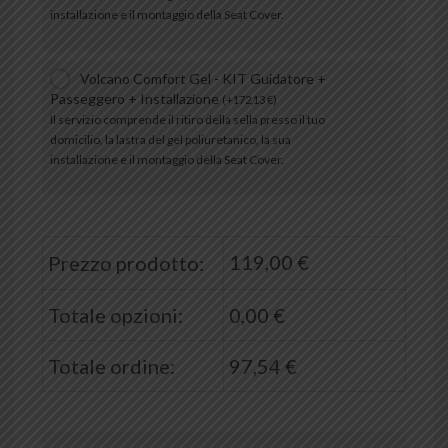
installazione e il montaggio della Seat Cover.
Volcano Comfort Gel - KIT Guidatore +
Passeggero + Installazione
(
+
172,13
€
)
Il servizio comprende il ritiro della sella presso il tuo
domicilio, la lastra del gel poliuretanico, la sua
installazione e il montaggio della Seat Cover.
119,00
€
Prezzo prodotto:
Totale opzioni:
0,00
€
Totale ordine:
97,54
€