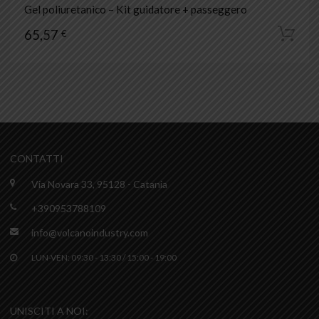
Gel poliuretanico – Kit guidatore + passeggero
65,57
€
CONTATTI
Via Novara 33, 95128 - Catania
+390953788109
info@volcanoindustry.com
LUN-VEN: 09:30 - 13:30 / 15:00 - 19:00
UNISCITI A NOI: