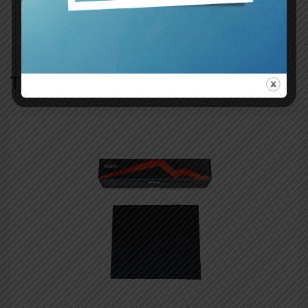
variante colore
Blue
,
Black
TI POTREBBE INTERESSARE…