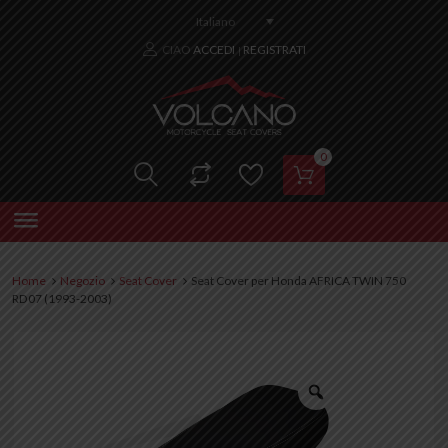
Italiano
CIAO
ACCEDI
REGISTRATI
|
0
Home
Negozio
Seat Cover
Seat Cover per Honda AFRICA TWIN 750
RD07 (1993-2003)