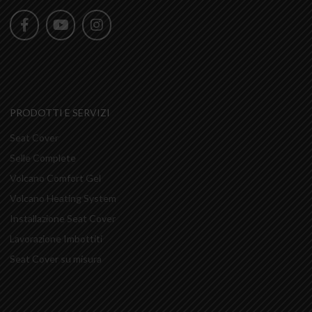
PRODOTTI E SERVIZI
Seat Cover
Selle Complete
Volcano Comfort Gel
Volcano Heating System
Installazione Seat Cover
Lavorazione Imbottiti
Seat Cover su misura