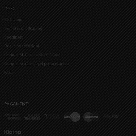
INFO
Chi siamo
Tempi di produzione
Spedizioni
Resi e sostituzioni
Come installare la Seat Cover
Come installare il gel poliuretanico
FAQ
PAGAMENTI