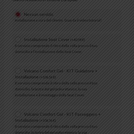
Nessun servizio
Installazione a cura del cliente. Guarda il video tutorial!
Installazione Seat Cover
(
+
40,98
€
)
Il servizio comprende il ritiro della sella presso il tuo
domicilio e l’installazione della Seat Cover.
Volcano Comfort Gel - KIT Guidatore +
Installazione
(
+
106,56
€
)
Il servizio comprende il ritiro della sella presso il tuo
domicilio, la lastra del gel poliuretanico, la sua
installazione e il montaggio della Seat Cover.
Volcano Comfort Gel - KIT Passeggero +
Installazione
(
+
106,56
€
)
Il servizio comprende il ritiro della sella presso il tuo
domicilio, la lastra del gel poliuretanico, la sua