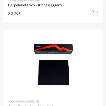
Gel poliuretanico – Kit passeggero
32,79
€
A
Aggiun
VOLCANO COMFORT GEL