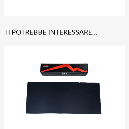
TI POTREBBE INTERESSARE…
A
Aggiun