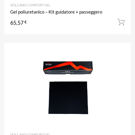
VOLCANO COMFORT GEL
Gel poliuretanico – Kit guidatore + passeggero
65,57
€
A
Aggiun
VOLCANO COMFORT GEL