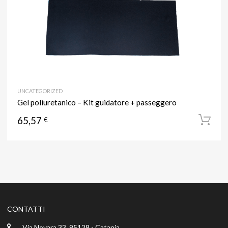
UNCATEGORIZED
Gel poliuretanico – Kit guidatore + passeggero
65,57
€
CONTATTI
Via Novara 33, 95128 - Catania