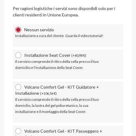
Per ragioni logistiche i servizi sono disponibili solo per i
clienti residenti in Unione Europea.
Nessun servizio
Installazione a cura del cliente. Guarda il video tutorial!
Installazione Seat Cover
(
+
40,98
€
)
Il servizio comprende il ritiro della sella presso il tuo
domicilio e l’installazione della Seat Cover.
Volcano Comfort Gel - KIT Guidatore +
Installazione
(
+
106,56
€
)
Il servizio comprende il ritiro della sella presso il tuo
domicilio, la lastra del gel poliuretanico, la sua
installazione e il montaggio della Seat Cover.
Volcano Comfort Gel - KIT Passeggero +