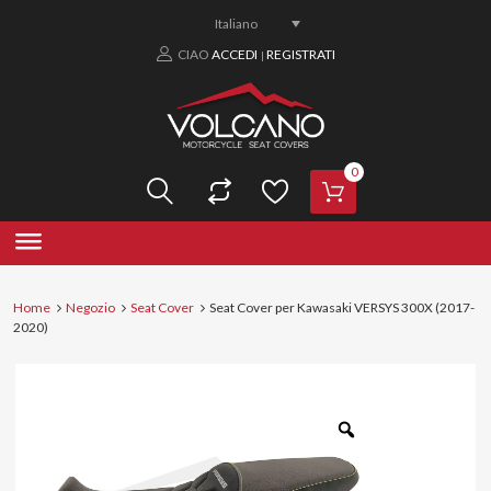
Italiano
CIAO
ACCEDI
REGISTRATI
|
0
Home
Negozio
Seat Cover
Seat Cover per Kawasaki VERSYS 300X (2017-
2020)