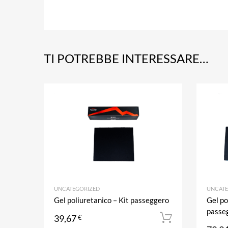
TI POTREBBE INTERESSARE…
Aggiungi ai prefe
Aggiungi al confronto
UNCATEGORIZED
UNCATE
Gel poliuretanico – Kit passeggero
Gel po
passe
39,67
€
Aggiungi a