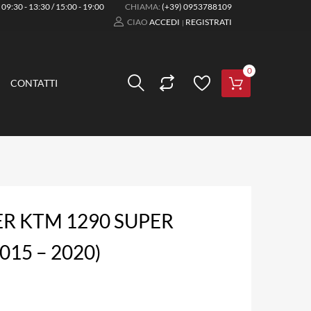
:
09:30 - 13:30 / 15:00 - 19:00
CHIAMA:
(+39) 0953788109
CIAO
ACCEDI
REGISTRATI
|
0
CONTATTI
ER KTM 1290 SUPER
15 – 2020)