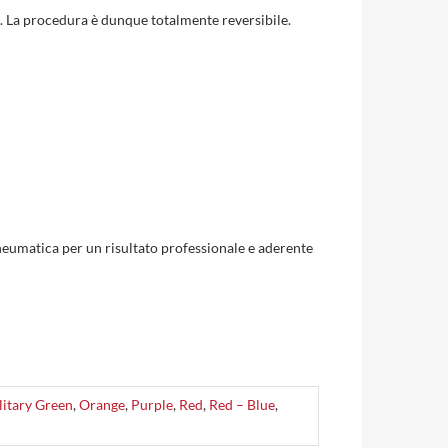
he. La procedura è dunque totalmente reversibile.
e pneumatica per un risultato professionale e aderente
litary Green
,
Orange
,
Purple
,
Red
,
Red – Blue
,