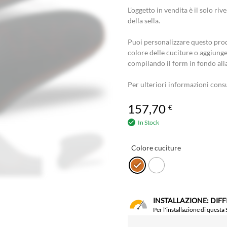
L’oggetto in vendita è il solo r
della sella.
Puoi personalizzare questo prod
colore delle cuciture o aggiunge
compilando il form in fondo all
Per ulteriori informazioni cons
157,70
€
In Stock
Colore cuciture
INSTALLAZIONE: DIF
Per l'installazione di questa