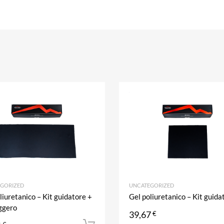
riti
Aggiungi ai preferiti
Aggiungi al confronto
GORIZED
UNCATEGORIZED
liuretanico – Kit guidatore +
Gel poliuretanico – Kit guida
ggero
39,67
l carrello
€