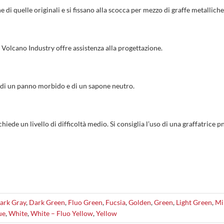
ne di quelle originali e si fissano alla scocca per mezzo di graffe metallic
. Volcano Industry offre assistenza alla progettazione.
uso di un panno morbido e di un sapone neutro.
ichiede un livello di difficoltà medio. Si consiglia l’uso di una graffatric
ark Gray
,
Dark Green
,
Fluo Green
,
Fucsia
,
Golden
,
Green
,
Light Green
,
Mi
ue
,
White
,
White – Fluo Yellow
,
Yellow