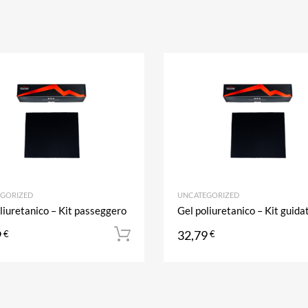
riti
Aggiungi ai preferiti
Aggiungi al confronto
GORIZED
UNCATEGORIZED
liuretanico – Kit passeggero
Gel poliuretanico – Kit guida
9
32,79
€
Aggiungi al carrello
€
l carrello