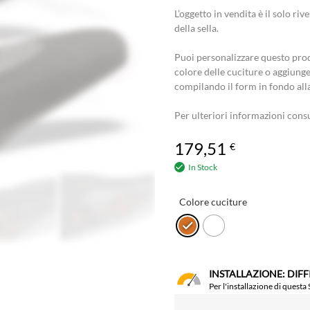
L’oggetto in vendita è il solo r
della sella.
Puoi personalizzare questo prod
colore delle cuciture o aggiunge
compilando il form in fondo all
Per ulteriori informazioni cons
179,51
€
In Stock
Colore cuciture
INSTALLAZIONE: DIF
Per l'installazione di questa