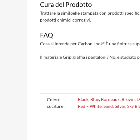
Cura del Prodotto
Trattare la similpelle stampata con prodotti specifi
prodotti chimici corrosivi.
FAQ
Cosa si intende per Carbon Look? È una finitura super
Il materiale Grip graffia i pantaloni? No, è studiato
Black
,
Blue
,
Bordeaux
,
Brown
,
D
Colore
cuciture
Red – White
,
Sand
,
Silver
,
Sky Bl