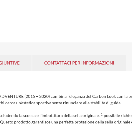
GIUNTIVE
CONTATTACI PER INFORMAZIONI
VENTURE (2015 – 2020) combina l’eleganza del Carbon Look con la prati
hi cerca un’estetica sportiva senza rinunciare alla stabilità di guida.
escludendo la scocca e l’imbottitura della sella originale. È possibile richi
 Questo prodotto garantisce una perfetta protezione della sella original