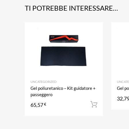
TI POTREBBE INTERESSARE…
Aggiungi ai prefe
Aggiungi al confronto
UNCATEGORIZED
UNCATE
Gel poliuretanico – Kit guidatore +
Gel po
passeggero
32,7
65,57
€
Aggiungi a