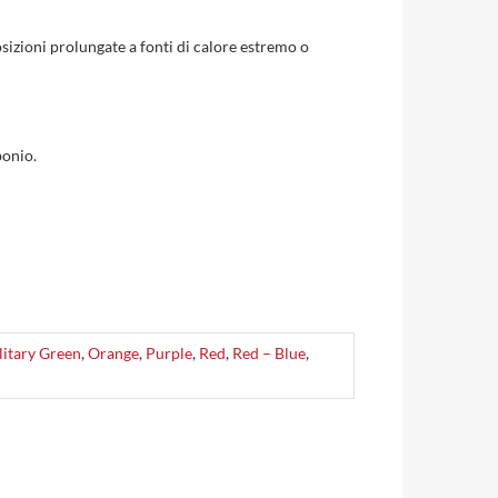
sizioni prolungate a fonti di calore estremo o
bonio.
litary Green
,
Orange
,
Purple
,
Red
,
Red – Blue
,