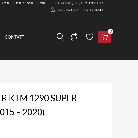
:
09:30 - 13:30 / 15:00 - 19:00
CHIAMA:
(+39) 0953788109
CIAO
ACCEDI
REGISTRATI
|
0
CONTATTI
ER KTM 1290 SUPER
15 – 2020)