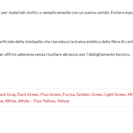
ci per materiali vinilici o semplicemente con un panno umido. Evitare espo
ficiale della similpelle che riproduce la trama estetica della fibra di car
 per offrire aderenza senza risultare abrasivo per l’abbigliamento tecnico.
ark Gray
,
Dark Green
,
Fluo Green
,
Fucsia
,
Golden
,
Green
,
Light Green
,
Mi
ue
,
White
,
White – Fluo Yellow
,
Yellow