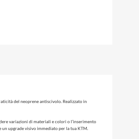
cità del neoprene antiscivolo. Realizzato in
edere variazioni di materiali e colori o l’inserimento
e e un upgrade visivo immediato per la tua KTM.