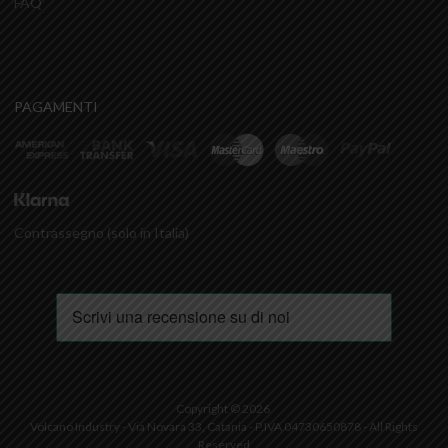
FAQ
PAGAMENTI
Contrassegno (solo in Italia)
Copyright ©
2026
Volcano Industry - Via Novara 33, Catania - P.IVA 04730650878 - All Rights
Reserved