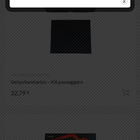
VOLCANO COMFORT GEL
Gel poliuretanico – Kit passeggero
32,79
€