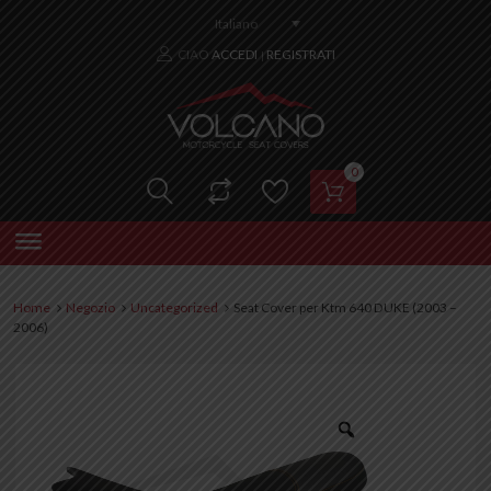
Italiano
CIAO
ACCEDI
REGISTRATI
|
0
Home
Negozio
Uncategorized
Seat Cover per Ktm 640 DUKE (2003 –
2006)