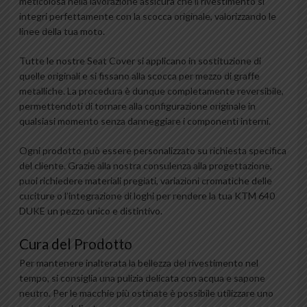
meticolosa nella lavorazione assicura che il rivestimento si
integri perfettamente con la scocca originale, valorizzando le
linee della tua moto.
Tutte le nostre Seat Cover si applicano in sostituzione di
quelle originali e si fissano alla scocca per mezzo di graffe
metalliche. La procedura è dunque completamente reversibile,
permettendoti di tornare alla configurazione originale in
qualsiasi momento senza danneggiare i componenti interni.
Ogni prodotto può essere personalizzato su richiesta specifica
del cliente. Grazie alla nostra consulenza alla progettazione,
puoi richiedere materiali pregiati, variazioni cromatiche delle
cuciture o l’integrazione di loghi per rendere la tua KTM 640
DUKE un pezzo unico e distintivo.
Cura del Prodotto
Per mantenere inalterata la bellezza del rivestimento nel
tempo, si consiglia una pulizia delicata con acqua e sapone
neutro. Per le macchie più ostinate è possibile utilizzare uno