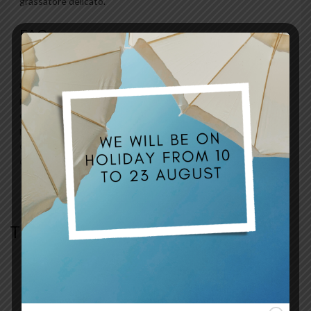
grassatore delicato.
FAQ
L’installazione di una Seat Cover richiede una buona manualità.
Il livello di difficoltà è considerato medio-alto, in quanto è
necessario tensionare correttamente il materiale e fissarlo con
precisione alla scocca utilizzando una sparapunti. Se non si ha
esperienza in lavori di tappezzeria, consigliamo di rivolgersi a un
professionista. Ricordiamo che la vendita riguarda
esclusivamente il rivestimento, non la scocca o l’imbottitura
della sella.
TI POTREBBE INTERESSARE…