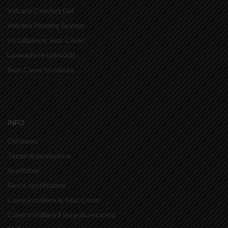
Volcano Comfort Gel
Volcano Heating System
Installazione Seat Cover
Lavorazione Imbottiti
Seat Cover su misura
INFO
Chi siamo
Tempi di produzione
Spedizioni
Resi e sostituzioni
Come installare la Seat Cover
Come installare il gel poliuretanico