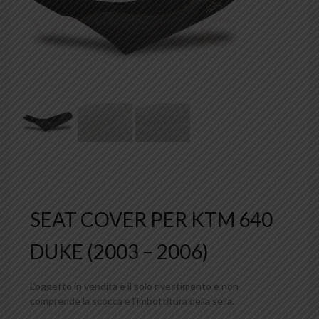
SEAT COVER PER KTM 640
DUKE (2003 – 2006)
L’oggetto in vendita è il solo rivestimento e non
comprende la scocca e l’imbottitura della sella.