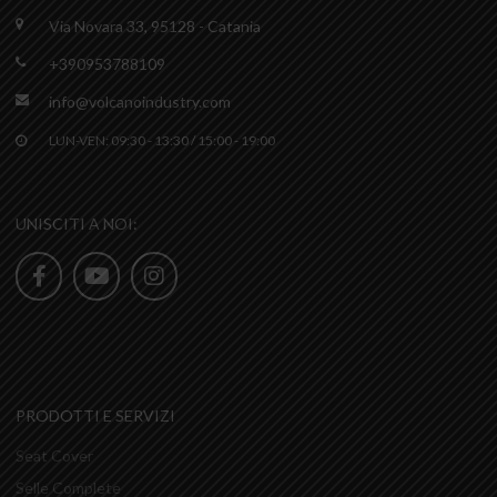
Via Novara 33, 95128 - Catania
+390953788109
info@volcanoindustry.com
LUN-VEN: 09:30 - 13:30 / 15:00 - 19:00
UNISCITI A NOI:
PRODOTTI E SERVIZI
Seat Cover
Selle Complete