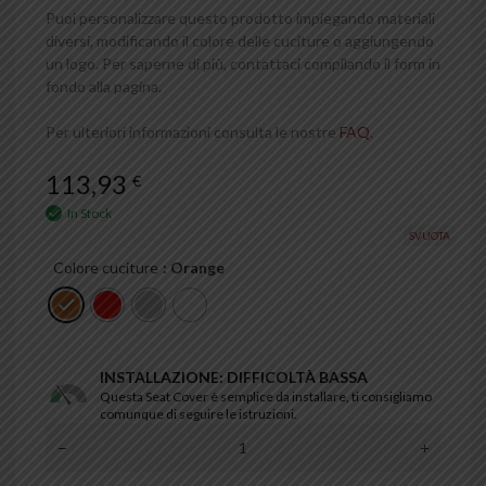
Puoi personalizzare questo prodotto impiegando materiali
diversi, modificando il colore delle cuciture o aggiungendo
un logo. Per saperne di più, contattaci compilando il form in
fondo alla pagina.
Per ulteriori informazioni consulta le nostre
FAQ
.
113,93
€
In Stock
SVUOTA
Colore cuciture
: Orange
INSTALLAZIONE: DIFFICOLTÀ BASSA
Questa Seat Cover è semplice da installare, ti consigliamo
comunque di seguire le istruzioni.