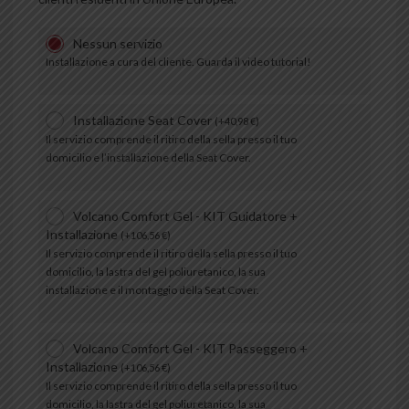
Nessun servizio
Installazione a cura del cliente. Guarda il video tutorial!
Installazione Seat Cover
(
+
40,98
€
)
Il servizio comprende il ritiro della sella presso il tuo
domicilio e l’installazione della Seat Cover.
Volcano Comfort Gel - KIT Guidatore +
Installazione
(
+
106,56
€
)
Il servizio comprende il ritiro della sella presso il tuo
domicilio, la lastra del gel poliuretanico, la sua
installazione e il montaggio della Seat Cover.
Volcano Comfort Gel - KIT Passeggero +
Installazione
(
+
106,56
€
)
Il servizio comprende il ritiro della sella presso il tuo
domicilio, la lastra del gel poliuretanico, la sua