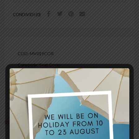
CONDIVIDI (0)
COD:
MV019COR
Categoria:
Seat Cover
Tag:
grip
,
similpelle tecnica
INFORMAZIONI AGGIUNTIVE