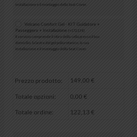
installazione e il montaggio della Seat Cover.
Volcano Comfort Gel - KIT Guidatore +
Passeggero + Installazione
(
+
172,13
€
)
Il servizio comprende il ritiro della sella presso il tuo
domicilio, la lastra del gel poliuretanico, la sua
installazione e il montaggio della Seat Cover.
149,00
€
Prezzo prodotto:
Totale opzioni:
0,00
€
Totale ordine:
122,13
€