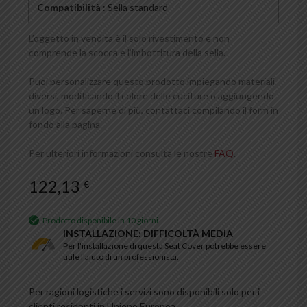
Compatibilità
: Sella standard
L’oggetto in vendita è il solo rivestimento e non
comprende la scocca e l’imbottitura della sella.
Puoi personalizzare questo prodotto impiegando materiali
diversi, modificando il colore delle cuciture o aggiungendo
un logo. Per saperne di più, contattaci compilando il form in
fondo alla pagina.
Per ulteriori informazioni consulta le nostre
FAQ
.
122,13
€
Prodotto disponibile in 10 giorni
INSTALLAZIONE: DIFFICOLTÀ MEDIA
Per l'installazione di questa Seat Cover potrebbe essere
utile l'aiuto di un professionista.
Per ragioni logistiche i servizi sono disponibili solo per i
clienti residenti in Unione Europea.