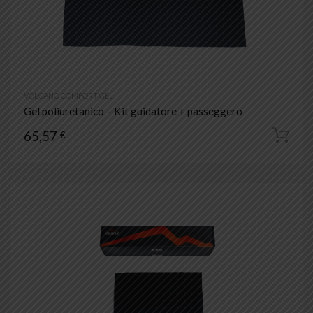
VOLCANO COMFORT GEL
Gel poliuretanico – Kit guidatore + passeggero
65,57
€