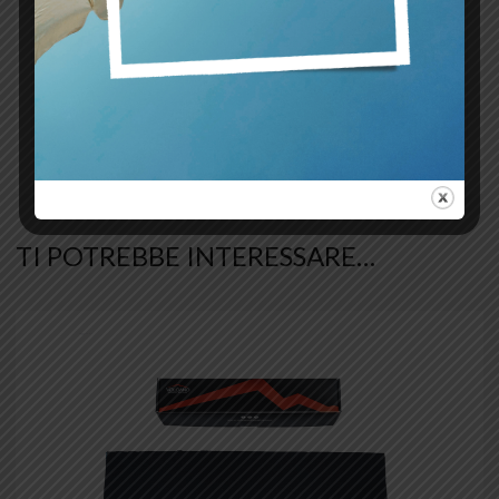
Black
,
Blue
,
Bordeaux
,
Brown
,
Dark Gray
,
Dark Green
,
Fluo Green
,
Fucsia
,
Golden
,
Green
,
Light Green
,
Military Green
,
Colore
cuciture
Orange
,
Purple
,
Red
,
Red – Blue
,
Red –
White
,
Sand
,
Silver
,
Sky Blue
,
White
,
White – Fluo Yellow
,
Yellow
TI POTREBBE INTERESSARE…