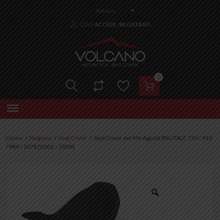
Italiano
CIAO
ACCEDI
REGISTRATI
|
0
Home
Negozio
Seat Cover
Seat Cover per Mv Agusta BRUTALE 750 / 910
/ 989 / 1078 (2001 – 2009)