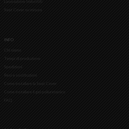
Lavorazione Imbottiti
Seat Cover su misura
INFO
Chi siamo
Tempi di produzione
Spedizioni
Resi e sostituzioni
Come installare la Seat Cover
Come installare il gel poliuretanico
FAQ