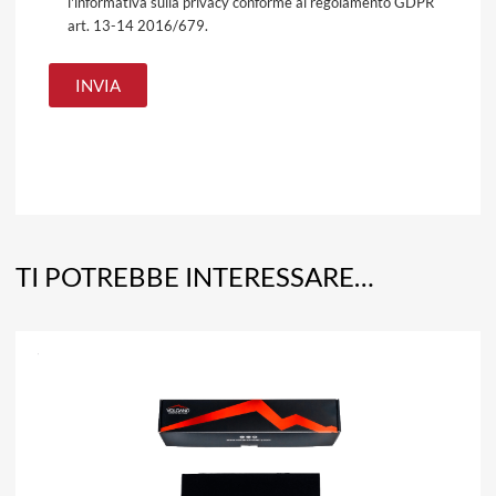
l'informativa sulla privacy conforme al regolamento GDPR
art. 13-14 2016/679.
TI POTREBBE INTERESSARE…
A
Aggiun