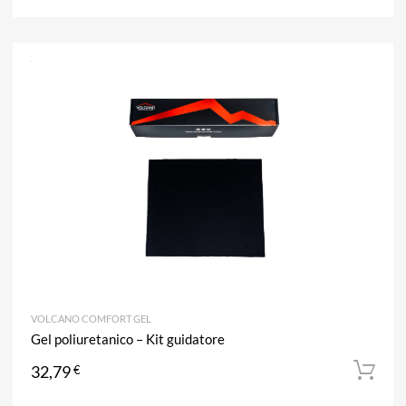
A
Aggiun
VOLCANO COMFORT GEL
Gel poliuretanico – Kit guidatore
32,79
€