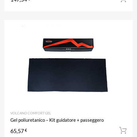
A
Aggiun
VOLCANO COMFORT GEL
Gel poliuretanico – Kit guidatore + passeggero
65,57
€