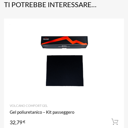
TI POTREBBE INTERESSARE…
A
Aggiun
VOLCANO COMFORT GEL
Gel poliuretanico – Kit passeggero
32,79
€