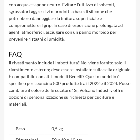
con acqua e sapone neutro. Evitare l’utilizzo di solventi,
sgrassatori aggressivi o prodotti a base di silicone che
potrebbero danneggiare la finitura superficiale e
compromettere il grip. In caso di esposizione prolungata ad
agenti atmosferici, asciugare con un panno morbido per
prevenire ristagni di umidità.
FAQ
Il rivestimento include l’imbottitura? No, viene fornito solo il
rivestimento esterno; deve essere installato sulla sella originale.
È compatibile con altri modelli Benelli? Questo modello è
specifico per Leoncino 800 prodotte tra il 2022 e il 2024. Posso
cambiare il colore delle cuciture? Sì, Volcano Industry offre
opzioni di personalizzazione su richiesta per cuciture e
materiali.
Peso
0,5 kg
Dimensioni
50 × 10 × 10 cm