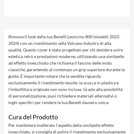
Rinnova il look della tua Benelli Leoncino 800 (modelli 2022-
2024) con un rivestimento sella Volcano Industry di alta
qualità. Questo cover è stato progettato per chi desidera unire
estetica retrò e prestazioni moderne, utilizzando una similpelle
ad effetto invecchiato che richiama il fascino delle moto
classiche, garantendo al contempo un grip superiore durante la
guida. È importante notare che la vendita riguarda
esclusivamente il rivestimento tessile; la scocca in plastica e
l’imbottitura originale non sono incluse. Grazie alla possibilità
di personalizzazione, puoi richiedere materiali alternativi o
loghi specifici per rendere la tua Benelli davvero unica.
Cura del Prodotto
Per mantenere inalterato l’aspetto della similpelle effetto
invecchiato, si consiglia di pulire il rivestimento esclusivamente