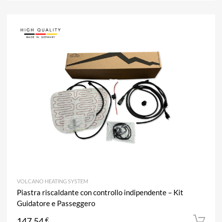
A
Aggiun
VOLCANO HEATING SYSTEM
Piastra riscaldante con controllo indipendente – Kit
Guidatore e Passeggero
147,54
€