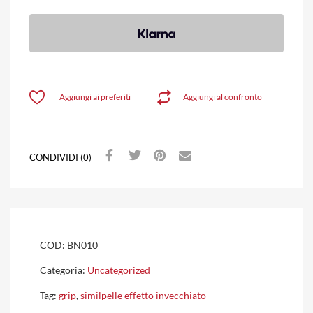
Aggiungi ai preferiti
Aggiungi al confronto
CONDIVIDI (0)
COD:
BN010
Categoria:
Uncategorized
Tag:
grip
,
similpelle effetto invecchiato