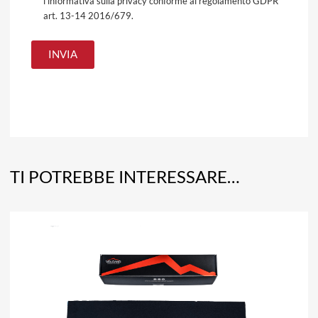
l'informativa sulla privacy conforme al regolamento GDPR
art. 13-14 2016/679.
TI POTREBBE INTERESSARE…
A
Aggiun