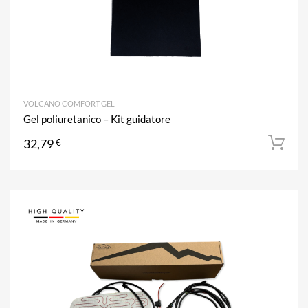
VOLCANO COMFORT GEL
Gel poliuretanico – Kit guidatore
32,79
€
A
Aggiun