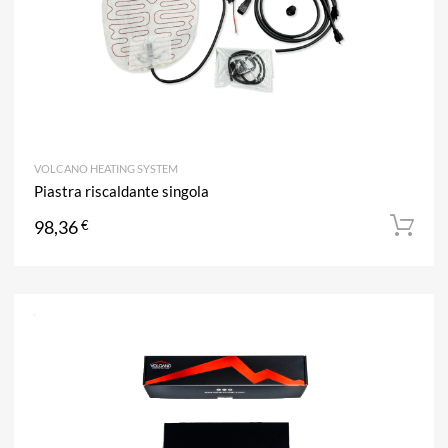
VOLCANO HEATING SYSTEM
Piastra riscaldante singola
98,36
€
A
Aggiun