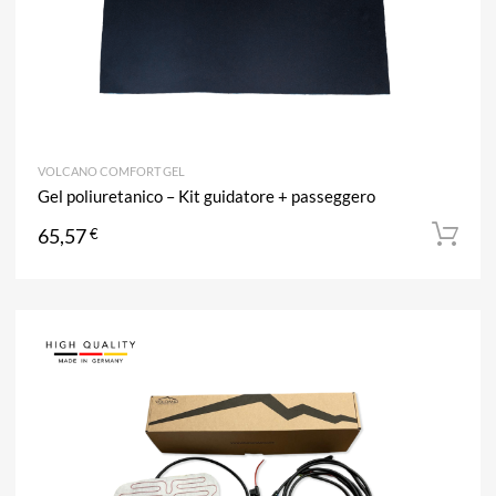
VOLCANO COMFORT GEL
Gel poliuretanico – Kit guidatore + passeggero
65,57
€
A
Aggiun