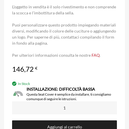
L’oggetto in vendita è il solo rivestimento e non comprende
la scocca e l’imbottitura della sella.
Puoi personalizzare questo prodotto impiegando materiali
diversi, modificando il colore delle cuciture o aggiungendo
un logo. Per saperne di più, contattaci compilando il form
in fondo alla pagina.
Per ulteriori informazioni consulta le nostre
FAQ
.
146,72
€
In Stock
INSTALLAZIONE: DIFFICOLTÀ BASSA
Questa Seat Cover è semplice da installare, ti consigliamo
comunque di seguire le istruzioni.
Aggiungi al carrello