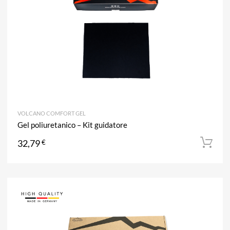
VOLCANO COMFORT GEL
Gel poliuretanico – Kit guidatore
32,79
€
A
Aggiun