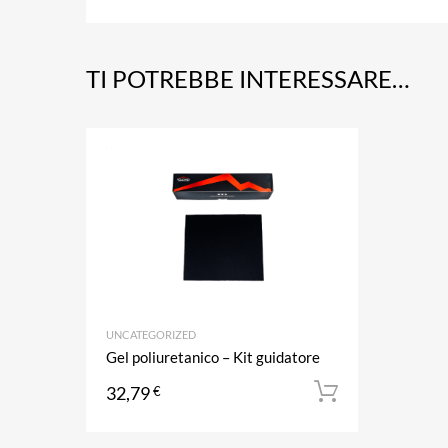
TI POTREBBE INTERESSARE…
Aggiungi ai prefe
Aggiungi al confronto
UNCATEGORIZED
Gel poliuretanico – Kit guidatore
32,79
€
Aggiungi a