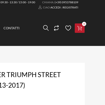
:
09:30 - 13:30 / 15:00 - 19:00
CHIAMA:
(+39) 0953788109
CIAO
ACCEDI
REGISTRATI
|
0
CONTATTI
ER TRIUMPH STREET
13-2017)