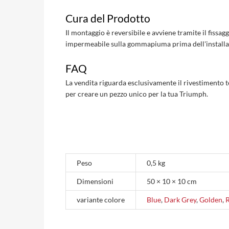
Cura del Prodotto
Il montaggio è reversibile e avviene tramite il fissa
impermeabile sulla gommapiuma prima dell'installazio
FAQ
La vendita riguarda esclusivamente il rivestimento te
per creare un pezzo unico per la tua Triumph.
Peso
0,5 kg
Dimensioni
50 × 10 × 10 cm
variante colore
Blue
,
Dark Grey
,
Golden
,