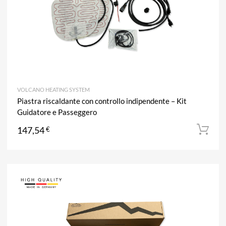
VOLCANO HEATING SYSTEM
Piastra riscaldante con controllo indipendente – Kit
Guidatore e Passeggero
147,54
€
A
Aggiun