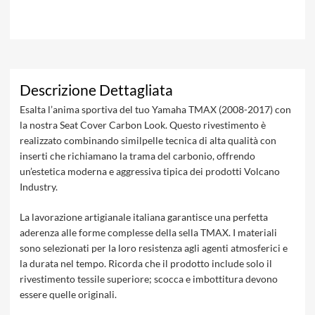
Descrizione Dettagliata
Esalta l’anima sportiva del tuo Yamaha TMAX (2008-2017) con
la nostra Seat Cover Carbon Look. Questo rivestimento è
realizzato combinando similpelle tecnica di alta qualità con
inserti che richiamano la trama del carbonio, offrendo
un’estetica moderna e aggressiva tipica dei prodotti Volcano
Industry.
La lavorazione artigianale italiana garantisce una perfetta
aderenza alle forme complesse della sella TMAX. I materiali
sono selezionati per la loro resistenza agli agenti atmosferici e
la durata nel tempo. Ricorda che il prodotto include solo il
rivestimento tessile superiore; scocca e imbottitura devono
essere quelle originali.