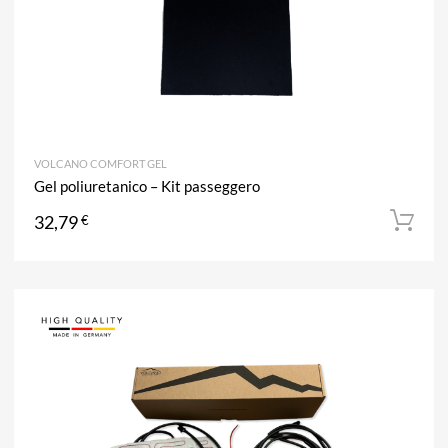
VOLCANO COMFORT GEL
Gel poliuretanico – Kit passeggero
32,79
€
A
Aggiun