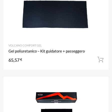
VOLCANO COMFORT GEL
Gel poliuretanico – Kit guidatore + passeggero
65,57
€
A
Aggiun