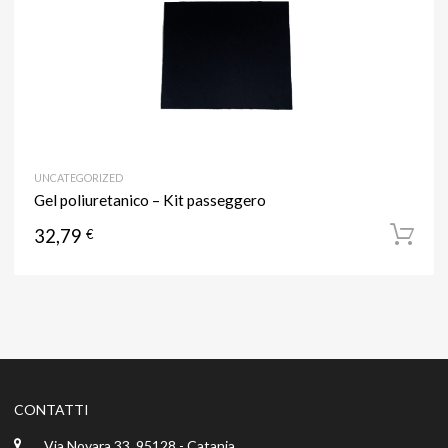
UNCATEGORIZED
Gel poliuretanico – Kit passeggero
32,79
€
CONTATTI
Via Novara 33, 95128 - Catania