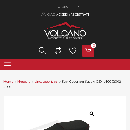
Italiano
CIAO
ACCEDI
REGISTRATI
|
0
Home
Negozio
Uncategorized
Seat Cover per Suzuki GSX 1400 (2002 –
2005)