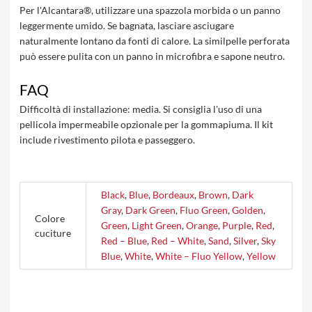
Per l'Alcantara®, utilizzare una spazzola morbida o un panno
leggermente umido. Se bagnata, lasciare asciugare
naturalmente lontano da fonti di calore. La similpelle perforata
può essere pulita con un panno in microfibra e sapone neutro.
FAQ
Difficoltà di installazione: media. Si consiglia l'uso di una
pellicola impermeabile opzionale per la gommapiuma. Il kit
include rivestimento pilota e passeggero.
Black
,
Blue
,
Bordeaux
,
Brown
,
Dark
Gray
,
Dark Green
,
Fluo Green
,
Golden
,
Colore
Green
,
Light Green
,
Orange
,
Purple
,
Red
,
cuciture
Red – Blue
,
Red – White
,
Sand
,
Silver
,
Sky
Blue
,
White
,
White – Fluo Yellow
,
Yellow