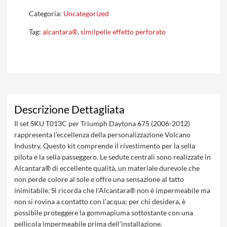
Categoria:
Uncategorized
Tag:
alcantara®
,
similpelle effetto perforato
Descrizione Dettagliata
Il set SKU T013C per Triumph Daytona 675 (2006-2012)
rappresenta l'eccellenza della personalizzazione Volcano
Industry. Questo kit comprende il rivestimento per la sella
pilota e la sella passeggero. Le sedute centrali sono realizzate in
Alcantara® di eccellente qualità, un materiale durevole che
non perde colore al sole e offre una sensazione al tatto
inimitabile. Si ricorda che l'Alcantara® non è impermeabile ma
non si rovina a contatto con l'acqua; per chi desidera, è
possibile proteggere la gommapiuma sottostante con una
pellicola impermeabile prima dell'installazione.