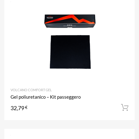
A
Aggiun
VOLCANO COMFORT GEL
Gel poliuretanico – Kit passeggero
32,79
€