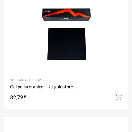
A
Aggiun
VOLCANO COMFORT GEL
Gel poliuretanico – Kit guidatore
32,79
€
A