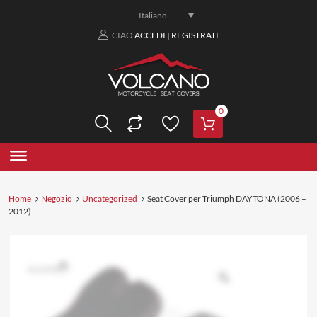
Italiano
CIAO
ACCEDI
REGISTRATI
|
0
Home
Negozio
Uncategorized
Seat Cover per Triumph DAYTONA (2006 –
2012)