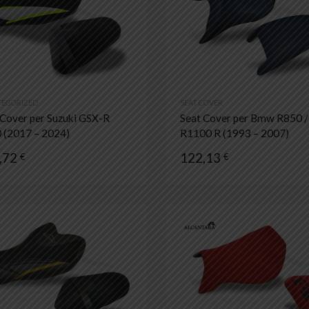
Aggiungi al confronto
EGORIZED
SEAT COVER
 Cover per Suzuki GSX-R
Seat Cover per Bmw R850 /
 (2017 – 2024)
R1100 R (1993 – 2007)
,72
122,13
€
€
Aggiungi ai preferiti
Aggiungi al confronto