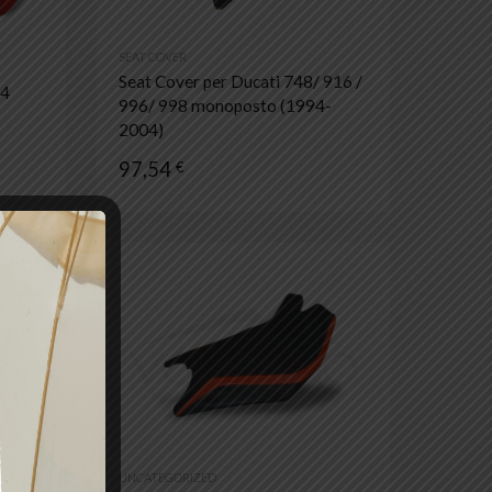
SEAT COVER
Seat Cover per Ducati 748/ 916 /
F4
996/ 998 monoposto (1994-
2004)
97,54
€
Aggiungi ai preferiti
Aggiungi ai prefer
Aggiungi al confronto
Aggiungi al confronto
UNCATEGORIZED