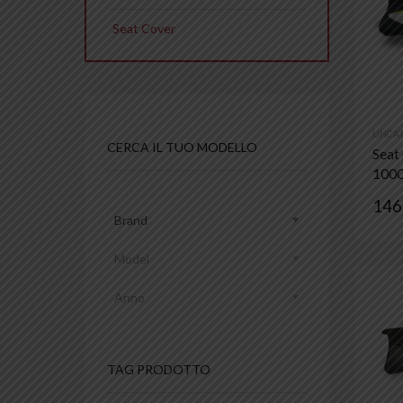
Seat Cover
UNCAT
CERCA IL TUO MODELLO
Seat
1000
146
Brand
Model
Anno
TAG PRODOTTO