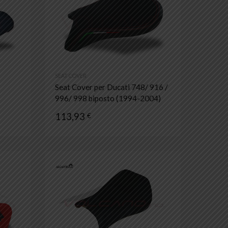
Aggiungi al confronto
Aggiungi al confronto
SEAT COVER
Seat Cover per Ducati 748/ 916 /
996/ 998 biposto (1994-2004)
113,93
€
Aggiungi ai preferiti
Aggiungi ai prefer
Aggiungi al confronto
Aggiungi al confronto