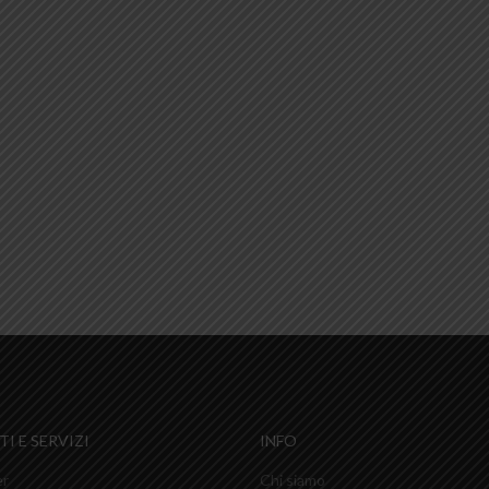
I E SERVIZI
INFO
er
Chi siamo