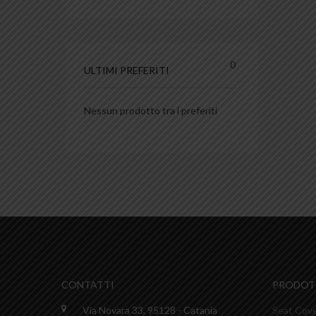
0
ULTIMI PREFERITI
Nessun prodotto tra i preferiti
CONTATTI
PRODOTT
Via Novara 33, 95128 - Catania
Seat Cov