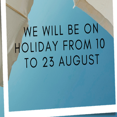
 Cover per Ducati 848 / 1098
Seat Cover per Suzuki GSX-
98 (2007-2011)
1000 (2005 – 2006)
,33
146,72
€
€
Aggiungi ai preferiti
Aggiungi al confronto
COVER
UNCATEGORIZED
 Cover per Mv Agusta
Seat Cover per Triumph
ALE 750 / 910 / 989 / 1078
BONNEVILLE (2001 – 2016
1 – 2009)
130,33
€
€