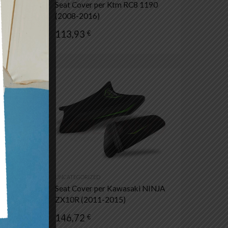
R
Seat Cover per Ktm RC8 1190
(2008-2016)
113,93
€
Aggiungi ai preferiti
Aggiungi ai prefer
Aggiungi al confronto
Aggiungi al confronto
UNCATEGORIZED
Seat Cover per Kawasaki NINJA
)
ZX10R (2011-2015)
146,72
€