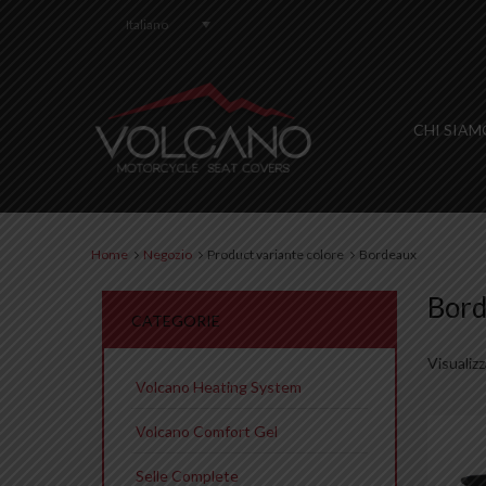
Italiano
CHI SIAM
Home
Negozio
Product variante colore
Bordeaux
Bor
CATEGORIE
Visualizz
Volcano Heating System
Volcano Comfort Gel
Selle Complete