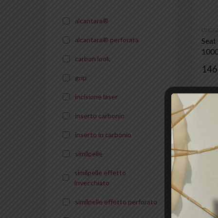
alcantara®
UNCAT
alcantara® perforata
Seat
1000
carbon look
146
grip
incisione laser
inserto carbonio
inserto in carbonio
similpelle
similpelle effetto
invecchiato
similpelle effetto perforato
UNCAT