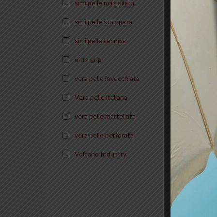
similpelle martellata
Seat
/ 11
similpelle stampata
130
similpelle tecnica
ultra grip
vera pelle invecchiata
Vera pelle italiana
vera pelle martellata
vera pelle perforata
Volcano Industry
SEAT 
Seat
BRUT
(200