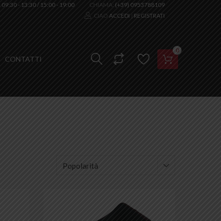
:
09:30 - 13:30 / 15:00 - 19:00
CHIAMA:
(+39) 0953788109
CIAO
ACCEDI
REGISTRATI
|
0
CONTATTI
Aggiungi ai preferiti
Aggiungi ai prefer