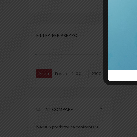
179
FILTRA PER PREZZO
Filtra
Prezzo:
110 €
—
250 €
0
ULTIMI COMPARATI
Nessun prodotto da confrontare