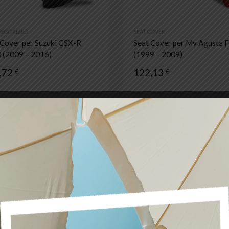
EGORIZED
SEAT COVER
 Cover per Suzuki GSX-R
Seat Cover per Mv Agusta 
 (2009 – 2016)
(1999 – 2009)
,72
122,13
€
€
Aggiungi ai preferiti
Aggiungi al confronto
EGORIZED
UNCATEGORIZED