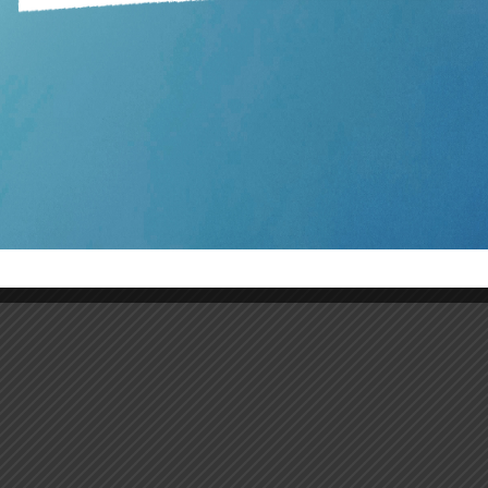
,51
1
2
3
4
…
8