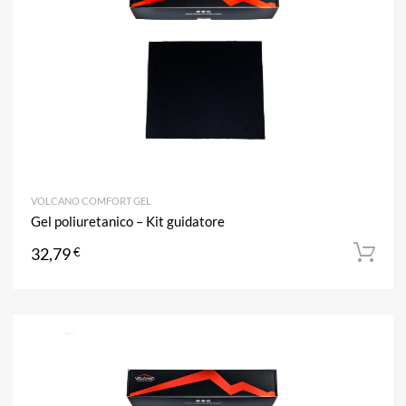
VOLCANO COMFORT GEL
Gel poliuretanico – Kit guidatore
32,79
€
A
Aggiun