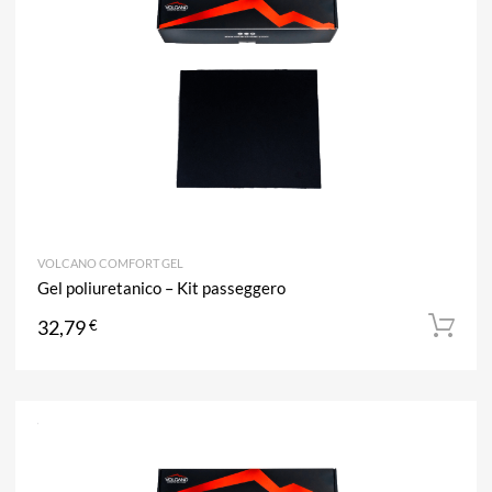
Aggiun
VOLCANO COMFORT GEL
Gel poliuretanico – Kit passeggero
32,79
€
A
Aggiun