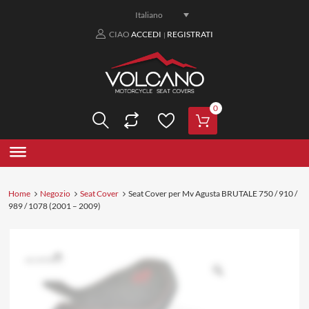
Italiano
CIAO
ACCEDI
REGISTRATI
|
0
Home
Negozio
Seat Cover
Seat Cover per Mv Agusta BRUTALE 750 / 910 /
989 / 1078 (2001 – 2009)