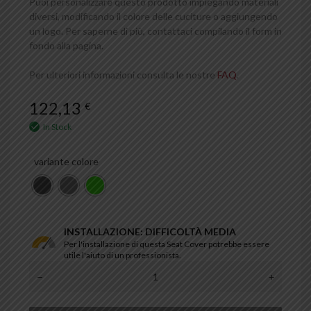
Puoi personalizzare questo prodotto impiegando materiali
diversi, modificando il colore delle cuciture o aggiungendo
un logo. Per saperne di più, contattaci compilando il form in
fondo alla pagina.
Per ulteriori informazioni consulta le nostre
FAQ
.
122,13
€
In Stock
variante colore
INSTALLAZIONE: DIFFICOLTÀ MEDIA
Per l'installazione di questa Seat Cover potrebbe essere
utile l'aiuto di un professionista.