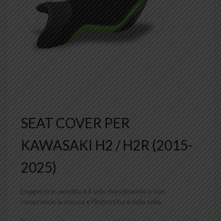
SEAT COVER PER
KAWASAKI H2 / H2R (2015-
2025)
L’oggetto in vendita è il solo rivestimento e non
comprende la scocca e l’imbottitura della sella.