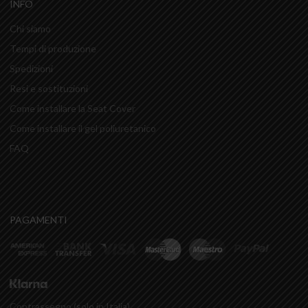
INFO
Chi siamo
Tempi di produzione
Spedizioni
Resi e sostituzioni
Come installare la Seat Cover
Come installare il gel poliuretanico
FAQ
PAGAMENTI
Contrassegno (solo in Italia)