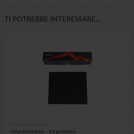
TI POTREBBE INTERESSARE…
VOLCANO COMFORT GEL
Gel poliuretanico – Kit guidatore