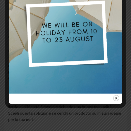
Il design integra laserature precise e stampe su vinile per uno
stile unico. Questo rivestimento sostituisce quello originale
fissandosi alla scocca con graffe metalliche. La procedura è
totalmente reversibile e permette di tornare alla
configurazione iniziale.
Cura del Prodotto
Per mantenere l'Alcantara perfetta, puliscila con una spazzola
morbida o un panno umido. Evita prodotti chimici aggressivi che
potrebbero danneggiare le fibre. Il materiale è progettato per
resistere all'usura prolungata e ai raggi UV.
FAQ
Il montaggio richiede una graffatrice manuale o pneumatica. Il
livello di difficoltà è medio e richiede una buona manualità.
Scegli questa soluzione se cerchi un prodotto su misura ideale
per la tua moto.