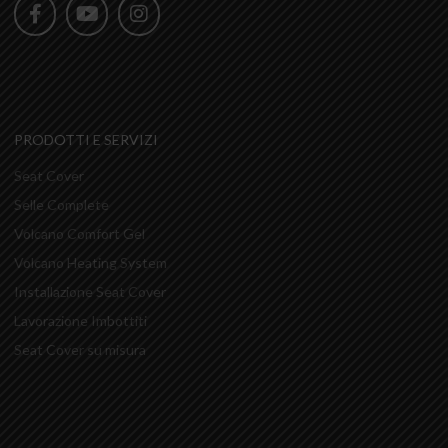
PRODOTTI E SERVIZI
Seat Cover
Selle Complete
Volcano Comfort Gel
Volcano Heating System
Installazione Seat Cover
Lavorazione Imbottiti
Seat Cover su misura