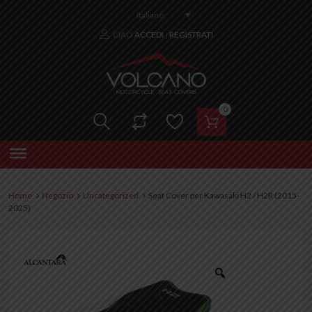
Italiano
CIAO
ACCEDI
REGISTRATI
|
0
Home
Negozio
Uncategorized
Seat Cover per Kawasaki H2 / H2R (2015-
2025)