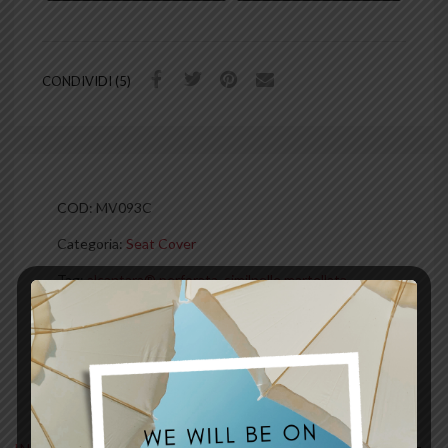
CONDIVIDI (5)
COD:
MV093C
Categoria:
Seat Cover
Tag:
alcantara® perforata
,
similpelle martellata
,
similpelle tecnica