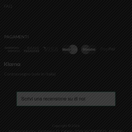
FAQ
PAGAMENTI
Contrassegno (solo in Italia)
Copyright ©
2026
Volcano Industry - Via Novara 33, Catania - P.IVA 04730650878 - All Rights