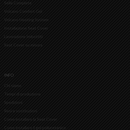
Selle Complete
Volcano Comfort Gel
Volcano Heating System
Installazione Seat Cover
Lavorazione Imbottiti
Seat Cover su misura
INFO
Chi siamo
Tempi di produzione
Spedizioni
Resi e sostituzioni
Come installare la Seat Cover
Come installare il gel poliuretanico