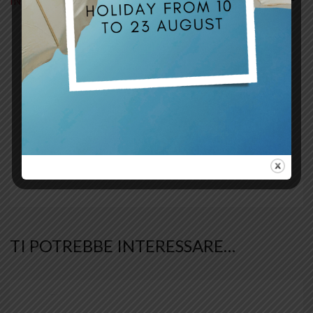
INFORMAZIONI AGGIUNTIVE
Black – Sky Blue
,
Blue
,
Blue – Black
,
Blue
– Red
,
Blue – White
,
Bordeaux
,
Brown
,
Brown – Brown
,
Brown – Red
,
Brown –
Orange
,
Brown – Sky Blue
,
Dark Blue
,
variante
Dark Grey
,
Dark Grey – Red
,
Dark Grey –
colore
Yellow
,
Green
,
Grey
,
Military Green
,
Orange
,
Purple
,
Red
,
Red – Black
,
Sky
Blue
,
White – Red
,
Yellow
,
Black
,
Silver
,
White
TI POTREBBE INTERESSARE…