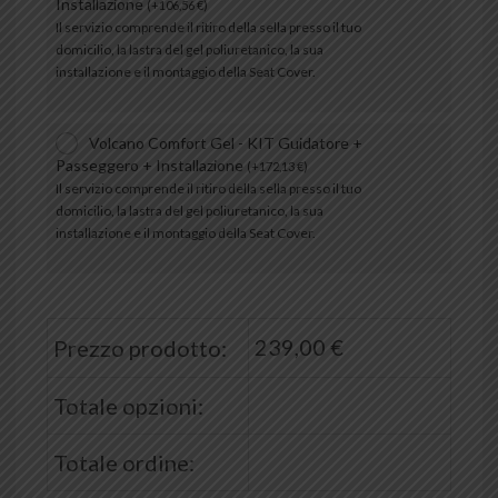
Installazione
(
+
106,56
€
)
Il servizio comprende il ritiro della sella presso il tuo
domicilio, la lastra del gel poliuretanico, la sua
installazione e il montaggio della Seat Cover.
Volcano Comfort Gel - KIT Guidatore +
Passeggero + Installazione
(
+
172,13
€
)
Il servizio comprende il ritiro della sella presso il tuo
domicilio, la lastra del gel poliuretanico, la sua
installazione e il montaggio della Seat Cover.
239,00
€
Prezzo prodotto:
Totale opzioni:
Totale ordine: