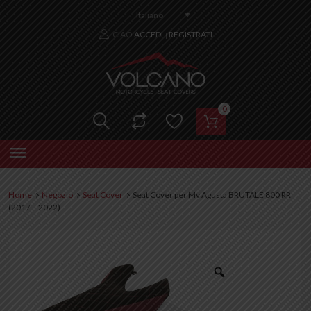
Italiano
CIAO
ACCEDI
REGISTRATI
|
0
Home
Negozio
Seat Cover
Seat Cover per Mv Agusta BRUTALE 800 RR
(2017 – 2022)