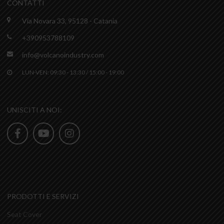
CONTATTI
Via Novara 33, 95128 - Catania
+390953788109
info@volcanoindustry.com
LUN-VEN: 09:30 - 13:30 / 15:00 - 19:00
UNISCITI A NOI:
PRODOTTI E SERVIZI
Seat Cover