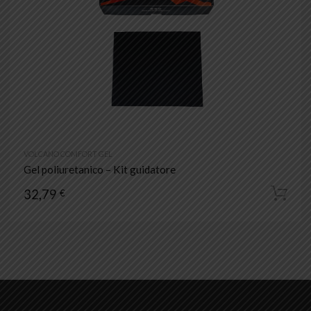
VOLCANO COMFORT GEL
Gel poliuretanico – Kit guidatore
32,79
€