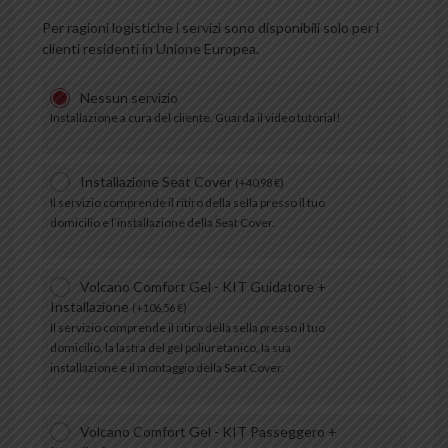
Per ragioni logistiche i servizi sono disponibili solo per i
clienti residenti in Unione Europea.
Nessun servizio
Installazione a cura del cliente. Guarda il video tutorial!
Installazione Seat Cover
(
+
40,98
€
)
Il servizio comprende il ritiro della sella presso il tuo
domicilio e l’installazione della Seat Cover.
Volcano Comfort Gel - KIT Guidatore +
Installazione
(
+
106,56
€
)
Il servizio comprende il ritiro della sella presso il tuo
domicilio, la lastra del gel poliuretanico, la sua
installazione e il montaggio della Seat Cover.
Volcano Comfort Gel - KIT Passeggero +