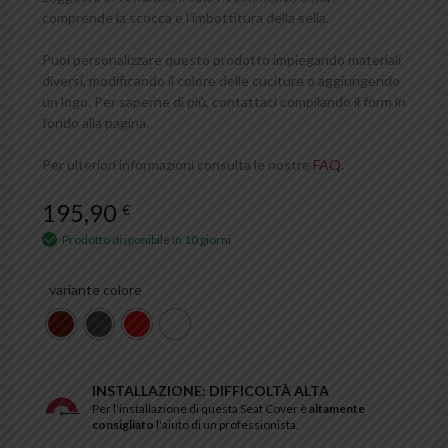
comprende la scocca e l’imbottitura della sella.
Puoi personalizzare questo prodotto impiegando materiali
diversi, modificando il colore delle cuciture o aggiungendo
un logo. Per saperne di più, contattaci compilando il form in
fondo alla pagina.
Per ulteriori informazioni consulta le nostre
FAQ
.
195,90
€
Prodotto disponibile in 10 giorni
variante colore
INSTALLAZIONE: DIFFICOLTÀ ALTA
Per l'installazione di questa Seat Cover è
altamente
consigliato
l'aiuto di un professionista.