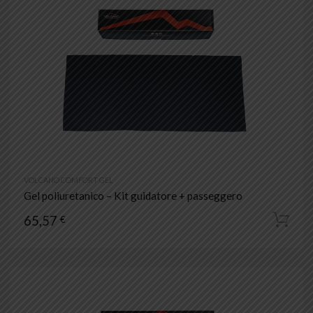
VOLCANO COMFORT GEL
Gel poliuretanico – Kit guidatore + passeggero
65,57
€