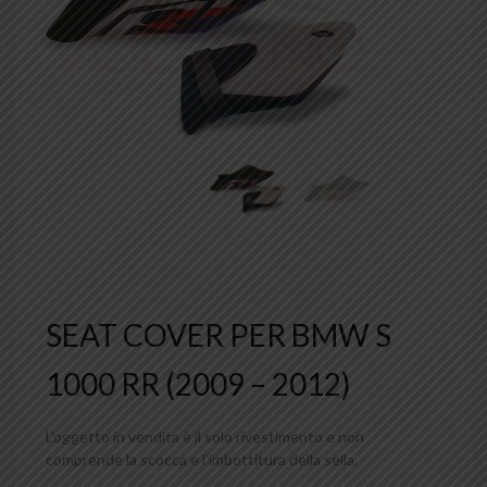
SEAT COVER PER BMW S
1000 RR (2009 – 2012)
L’oggetto in vendita è il solo rivestimento e non
comprende la scocca e l’imbottitura della sella.