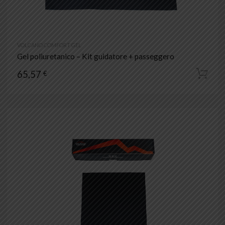
VOLCANO COMFORT GEL
Gel poliuretanico – Kit guidatore + passeggero
65,57
€