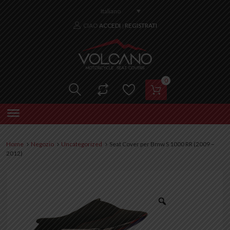
Italiano
CIAO
ACCEDI
REGISTRATI
|
0
Home
Negozio
Uncategorized
Seat Cover per Bmw S 1000 RR (2009 –
2012)