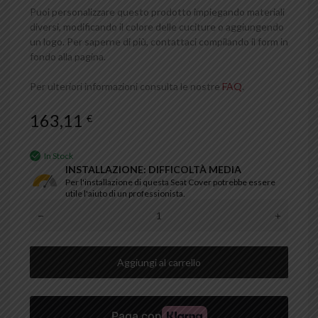
Puoi personalizzare questo prodotto impiegando materiali
diversi, modificando il colore delle cuciture o aggiungendo
un logo. Per saperne di più, contattaci compilando il form in
fondo alla pagina.
Per ulteriori informazioni consulta le nostre
FAQ
.
163,11
€
In Stock
INSTALLAZIONE: DIFFICOLTÀ MEDIA
Per l'installazione di questa Seat Cover potrebbe essere
utile l'aiuto di un professionista.
Aggiungi al carrello