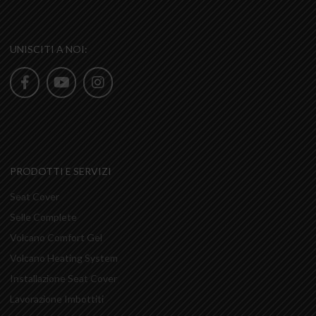
UNISCITI A NOI:
PRODOTTI E SERVIZI
Seat Cover
Selle Complete
Volcano Comfort Gel
Volcano Heating System
Installazione Seat Cover
Lavorazione Imbottiti