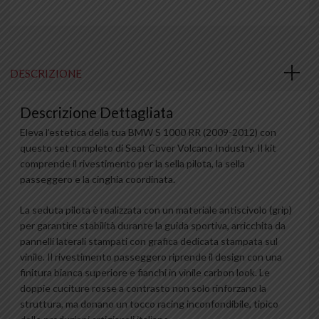
DESCRIZIONE
Descrizione Dettagliata
Eleva l’estetica della tua BMW S 1000 RR (2009-2012) con
questo set completo di Seat Cover Volcano Industry. Il kit
comprende il rivestimento per la sella pilota, la sella
passeggero e la cinghia coordinata.
La seduta pilota è realizzata con un materiale antiscivolo (grip)
per garantire stabilità durante la guida sportiva, arricchita da
pannelli laterali stampati con grafica dedicata stampata sul
vinile. Il rivestimento passeggero riprende il design con una
finitura bianca superiore e fianchi in vinile carbon look. Le
doppie cuciture rosse a contrasto non solo rinforzano la
struttura, ma donano un tocco racing inconfondibile, tipico