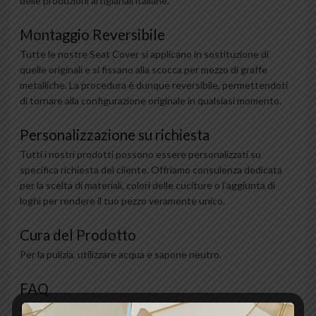
delle produzioni artigianali italiane.
Montaggio Reversibile
Tutte le nostre Seat Cover si applicano in sostituzione di
quelle originali e si fissano alla scocca per mezzo di graffe
metalliche. La procedura è dunque reversibile, permettendoti
di tornare alla configurazione originale in qualsiasi momento.
Personalizzazione su richiesta
Tutti i nostri prodotti possono essere personalizzati su
specifica richiesta del cliente. Offriamo consulenza dedicata
per la scelta di materiali, colori delle cuciture o l’aggiunta di
loghi per rendere il tuo pezzo veramente unico.
Cura del Prodotto
Per la pulizia, utilizzare acqua e sapone neutro.
FAQ
Il prodotto comprende solo il rivestimento? Sì, l’oggetto in