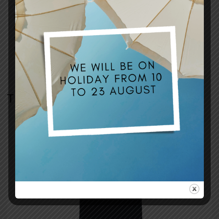
vendita è il solo rivestimento e non comprende la scocca o
l’imbottitura. Qual è il livello di difficoltà per l’installazione? Il
montaggio richiede una buona manualità e l’uso di una
sparapunti professionale; consigliamo il supporto di un
tappezziere esperto.
TI POTREBBE INTERESSARE…