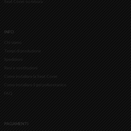
Seat Cover su misura
INFO
Chi siamo
Tempi di produzione
Spedizioni
Resi e sostituzioni
Come installare la Seat Cover
Come installare il gel poliuretanico
FAQ
PAGAMENTI