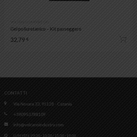
VOLCANO COMFORT GEL
Gel poliuretanico – Kit passeggero
32,79
€
CONTATTI
Via Novara 33, 95128 - Catania
+390953788109
info@volcanoindustry.com
LUN-VEN: 09:30 - 13:30 / 15:00 - 19:00