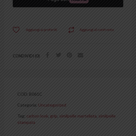
Aggiungi ai preferiti
Aggiungi al confronto
CONDIVIDI (0)
COD:
B061C
Categoria:
Uncategorized
Tag:
carbon look
,
grip
,
similpelle martellata
,
similpelle
stampata