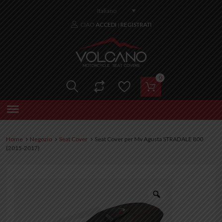
Italiano
CIAO
ACCEDI
REGISTRATI
|
0
Home
Negozio
Seat Cover
Seat Cover per Mv Agusta STRADALE 800
(2015-2017)