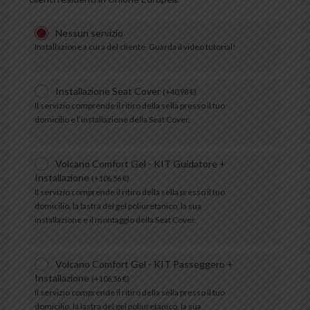
Nessun servizio
Installazione a cura del cliente. Guarda il video tutorial!
Installazione Seat Cover
(
+
40,98
€
)
Il servizio comprende il ritiro della sella presso il tuo
domicilio e l’installazione della Seat Cover.
Volcano Comfort Gel - KIT Guidatore +
Installazione
(
+
106,56
€
)
Il servizio comprende il ritiro della sella presso il tuo
domicilio, la lastra del gel poliuretanico, la sua
installazione e il montaggio della Seat Cover.
Volcano Comfort Gel - KIT Passeggero +
Installazione
(
+
106,56
€
)
Il servizio comprende il ritiro della sella presso il tuo
domicilio, la lastra del gel poliuretanico, la sua