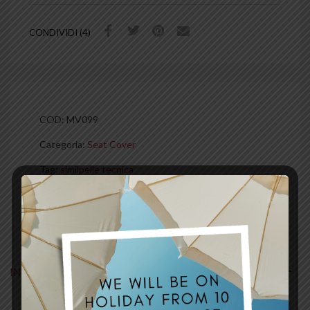
CONDIVIDI (4)
COD:
MV099
Categoria:
Seat Cover
Tag:
similpelle tecnica
INFORMAZIONI AGGIUNTIVE