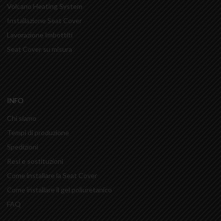
Volcano Heating System
Installazione Seat Cover
Lavorazione Imbottiti
Seat Cover su misura
INFO
Chi siamo
Tempi di produzione
Spedizioni
Resi e sostituzioni
Come installare la Seat Cover
Come installare il gel poliuretanico
FAQ