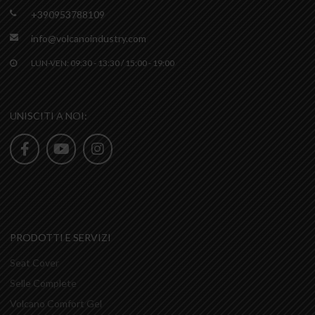
+390953788109
info@volcanoindustry.com
LUN-VEN: 09:30 - 13:30 / 15:00 - 19:00
UNISCITI A NOI:
PRODOTTI E SERVIZI
Seat Cover
Selle Complete
Volcano Comfort Gel