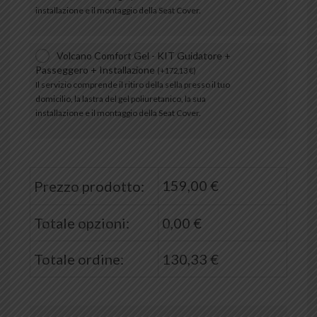
installazione e il montaggio della Seat Cover.
Volcano Comfort Gel - KIT Guidatore +
Passeggero + Installazione
(
+
172,13
€
)
Il servizio comprende il ritiro della sella presso il tuo
domicilio, la lastra del gel poliuretanico, la sua
installazione e il montaggio della Seat Cover.
159,00
€
Prezzo prodotto:
Totale opzioni:
0,00
€
Totale ordine:
130,33
€