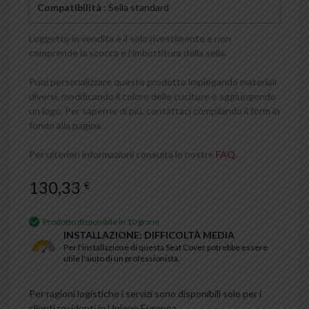
Compatibilità
: Sella standard
L’oggetto in vendita è il solo rivestimento e non
comprende la scocca e l’imbottitura della sella.
Puoi personalizzare questo prodotto impiegando materiali
diversi, modificando il colore delle cuciture o aggiungendo
un logo. Per saperne di più, contattaci compilando il form in
fondo alla pagina.
Per ulteriori informazioni consulta le nostre
FAQ
.
130,33
€
Prodotto disponibile in 10 giorni
INSTALLAZIONE: DIFFICOLTÀ MEDIA
Per l'installazione di questa Seat Cover potrebbe essere
utile l'aiuto di un professionista.
Per ragioni logistiche i servizi sono disponibili solo per i
clienti residenti in Unione Europea.