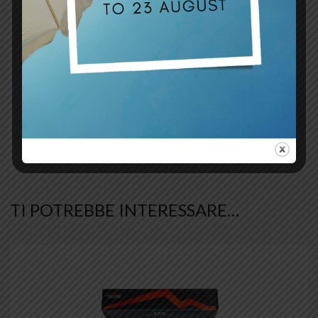
Black – Sky Blue
,
Blue
,
Blue – Black
,
Blue
– Red
,
Blue – White
,
Bordeaux
,
Brown
,
Brown – Brown
,
Brown – Red
,
Brown –
Orange
,
Brown – Sky Blue
,
Dark Blue
,
variante
Dark Grey
,
Dark Grey – Red
,
Dark Grey –
colore
Yellow
,
Green
,
Grey
,
Military Green
,
Orange
,
Purple
,
Red
,
Red – Black
,
Sky
Blue
,
White – Red
,
Yellow
,
Black
,
Silver
,
White
TI POTREBBE INTERESSARE…